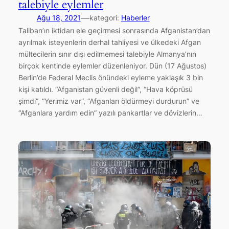
talebiyle eylemler
—
Ağu 18, 2021
kategori:
Haberler
Taliban’ın iktidarı ele geçirmesi sonrasında Afganistan’dan
ayrılmak isteyenlerin derhal tahliyesi ve ülkedeki Afgan
mültecilerin sınır dışı edilmemesi talebiyle Almanya’nın
birçok kentinde eylemler düzenleniyor. Dün (17 Ağustos)
Berlin’de Federal Meclis önündeki eyleme yaklaşık 3 bin
kişi katıldı. “Afganistan güvenli değil”, “Hava köprüsü
şimdi”, “Yerimiz var”, “Afganları öldürmeyi durdurun” ve
“Afganlara yardım edin” yazılı pankartlar ve dövizlerin…