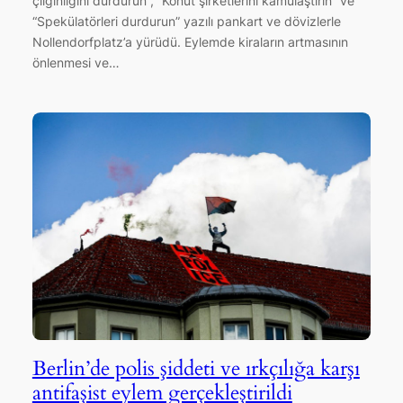
çılgınlığını durdurun”, “Konut şirketlerini kamulaştırın” ve
“Spekülatörleri durdurun” yazılı pankart ve dövizlerle
Nollendorfplatz’a yürüdü. Eylemde kiraların artmasının
önlenmesi ve…
Berlin’de polis şiddeti ve ırkçılığa karşı
antifaşist eylem gerçekleştirildi