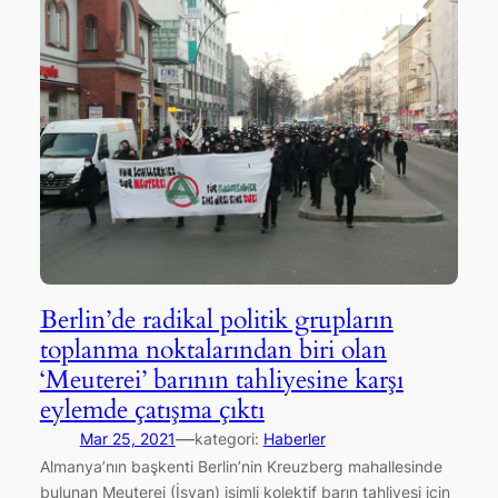
Berlin’de radikal politik grupların
toplanma noktalarından biri olan
‘Meuterei’ barının tahliyesine karşı
eylemde çatışma çıktı
—
Mar 25, 2021
kategori:
Haberler
Almanya’nın başkenti Berlin’nin Kreuzberg mahallesinde
bulunan Meuterei (İsyan) isimli kolektif barın tahliyesi için