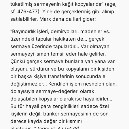
tüketilmiş sermayenin kağıt kopyalarıdır” (age,
sf. 476-477). Yine de gerçeklermiş gibi alınıp
satılabilirler. Marx daha da ileri gider:
“Bayındırlık işleri, demiryolları, madenler vs.
üzerindeki tapular hakikaten de… gerçek
sermaye üzerinde tapulardır… Var olmayan
sermayeyi ismen temsil eder hale gelirler.
Çünkü gerçek sermaye bunlarla yan yana var
oluşunu sürdürür ve bu kopyaların bir kişiden
bir başka kişiye transferinin sonucunda el
değiştirmezler… Kendileri işlem nesneleri olan,
dolayısıyla sermaye-değerleri olarak
dolaşabilen kopyalar olarak ise hayalidirler…
Bu tür hayali para zenginlikleri sadece özel
kişilerin değil, banker sermayesinin de son
derece kayda değer bir kısmını
oluşturur…”
(age; sf. 477-478).