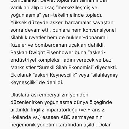
pompalandı. Devlet toplumun tamamından
varlıkları alıp birkaç “merkezileşmiş ve
yoğunlaşmış” yarı-tekelin elinde topladı.
Yüksek düzeyde askeri harcamalar savaştan
sonra devam etti, bunlara hem konvansiyonel
silahlı kuvvetler hem de nükleer-donanımlı
füzeler ve bombardıman uçakları dahildi.
Başkan Dwight Eisenhower buna “askeri-
endüstriyel kompleksi” adını verecek ve bazı
Marksistler “Sürekli Silah Ekonomisi” diyecekti.
Ek olarak “askeri Keynesçilik” veya “silahlaşmış
Keynesçilik” de denildi.
Uluslararası emperyalizm yeniden
düzenlenirken yoğunlaşma dünya ölçeğinde
arttırıldı. İngiliz İmparatorluğu (ve Fransız,
Hollanda vs.) esasen ABD sermayesinin
hegemonik yönetimi tarafından aşıldı. Dolar