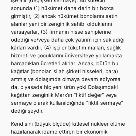
işe alır (değişken sermaye). Bu sürecin
sonunda (1) hükümet daha derin bir borca
girmiştir, (2) ancak hükümet bonolarını satın
alanlar yeni bir zenginlik sahibi olduklarını
varsayarlar, (3) firmanın hisse sahiplerine
ödediği ve/veya daha çok yatırım için sakladığı
kârları vardır, (4) işçiler tüketim malları, sağlık
hizmeti ve çocuklarını üniversiteye yollamakta
harcadıkları ücretleri alırlar. Ancak, bütün bu
kağıtlar (bonolar, silah şirketi hisseleri, para)
artmış ve dolaşımda olmaya devam ediyorsa
da, piyasada hiç yeni ürün yok! Dolaşımdaki
kağıttan zenginlik Marx’ın “fiktif değer” veya
sermaye olarak kullanıldığında “fiktif sermaye”
dediği şeydir.
Kendisini (büyük ölçüde) kitlesel nükleer ölüme
hazırlanarak idame ettiren bir ekonomik