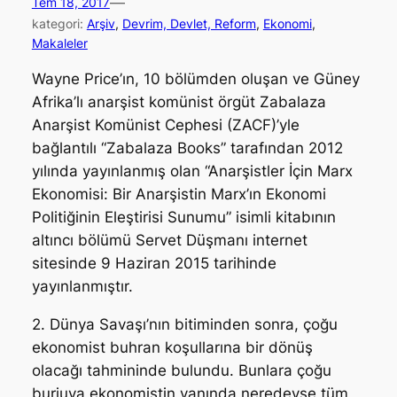
—
Tem 18, 2017
kategori:
Arşiv
, 
Devrim, Devlet, Reform
, 
Ekonomi
, 
Makaleler
Wayne Price’ın, 10 bölümden oluşan ve Güney
Afrika’lı anarşist komünist örgüt Zabalaza
Anarşist Komünist Cephesi (ZACF)’yle
bağlantılı “Zabalaza Books” tarafından 2012
yılında yayınlanmış olan “Anarşistler İçin Marx
Ekonomisi: Bir Anarşistin Marx’ın Ekonomi
Politiğinin Eleştirisi Sunumu” isimli kitabının
altıncı bölümü Servet Düşmanı internet
sitesinde 9 Haziran 2015 tarihinde
yayınlanmıştır.
2. Dünya Savaşı’nın bitiminden sonra, çoğu
ekonomist buhran koşullarına bir dönüş
olacağı tahmininde bulundu. Bunlara çoğu
burjuva ekonomistin yanında neredeyse tüm