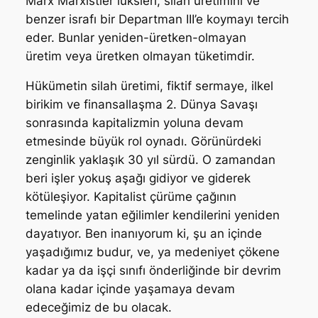
Marx Marxistler lüksleri, silah üretimini ve
benzer israfı bir Departman III’e koymayı tercih
eder. Bunlar
yeniden-üretken-olmayan
üretim
veya üretken olmayan tüketimdir.
Hükümetin silah üretimi, fiktif sermaye, ilkel
birikim ve finansallaşma 2. Dünya Savaşı
sonrasında kapitalizmin yoluna devam
etmesinde büyük rol oynadı. Görünürdeki
zenginlik yaklaşık 30 yıl sürdü. O zamandan
beri işler yokuş aşağı gidiyor ve giderek
kötüleşiyor. Kapitalist çürüme çağının
temelinde yatan eğilimler kendilerini yeniden
dayatıyor. Ben inanıyorum ki, şu an içinde
yaşadığımız budur, ve, ya medeniyet çökene
kadar ya da işçi sınıfı önderliğinde bir devrim
olana kadar içinde yaşamaya devam
edeceğimiz de bu olacak.