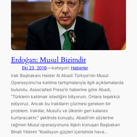
Erdoğan: Musul Bizimdir
—
Eki 23, 2016
kategori:
Haberler
Irak Başbakanı Haider Al Abadi Türkiye’nin Musul
Operasyonu’na katılma tartışmalarıyla ilgili açıklamalarda
bulundu. Associated Press’in haberine göre Abadi,
“Türklerin katılmak istediğini biliyorum. Onlara teşekkür
ediyoruz. Ancak bu Iraklıların çözmesi gereken bir
problem. Iraklılar, Musul’u ve ülkenin geri kalanını
kurtaracaktır.” şeklinde konuştu. Abadi’nin sözlerine
rağmen Musul operasyonuna ilişkin konuşan Başbakan
Binali Yıldırım “Koalisyon güçleri içerisinde hava…