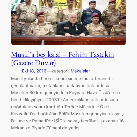
Musul’a beş kala! – Fehim Taştekin
(Gazete Duvar)
—
Eki 18, 2016
kategori:
Makaleler
Musul yolunda herkes kendi siciline muzafferane bir
çentik atmak için silahlarını parlatıyor. Irak ordusu
Musul’un 60 km güneyindeki Kayyara Hava Üssü’ne ha
bire birlik yığıyor. 2003’te Amerikalıların Irak ordusunu
dağıttıktan sonra kurduğu Terörle Mücadele Özel
Kuvvetleri’ne bağlı Altın Bölük Musul’un güneyine ulaşmış.
Felluce ve Ramadi’de IŞİD’le savaş tecrübesi kazanan 16.
Mekanize Piyade Tümeni de yerini…