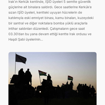
Irak’ın Kerkük kentinde, IŞİD üyeleri 5 semtte güvenlik
güçlerine ait binalara saldırdı. Gece saatlerine Kerkük’e
sızan IŞİD üyeleri, kentteki uyuyan hücrelerin de
katılımıyla eski emniyet binası, kamu binaları, kuzeydeki
bir santral ve diğer noktalara bomba yüklü araçlarla
intihar saldırıları düzenledi. Çatışmaların gece saat
03.30’dan bu yana devam ettiği kentte Irak ordusu ve
Haşdi Şabi üyelerinin…