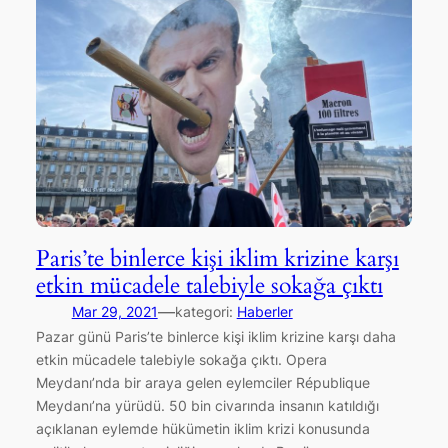
Paris’te binlerce kişi iklim krizine karşı
etkin mücadele talebiyle sokağa çıktı
—
Mar 29, 2021
kategori:
Haberler
Pazar günü Paris’te binlerce kişi iklim krizine karşı daha
etkin mücadele talebiyle sokağa çıktı. Opera
Meydanı’nda bir araya gelen eylemciler République
Meydanı’na yürüdü. 50 bin civarında insanın katıldığı
açıklanan eylemde hükümetin iklim krizi konusunda