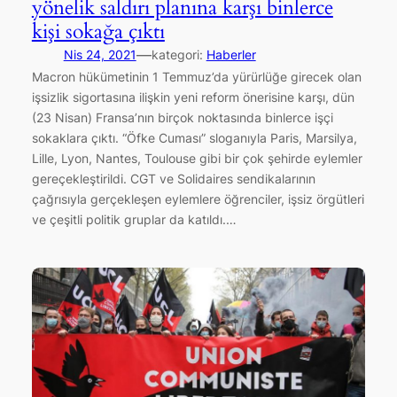
yönelik saldırı planına karşı binlerce
kişi sokağa çıktı
—
Nis 24, 2021
kategori:
Haberler
Macron hükümetinin 1 Temmuz’da yürürlüğe girecek olan
işsizlik sigortasına ilişkin yeni reform önerisine karşı, dün
(23 Nisan) Fransa’nın birçok noktasında binlerce işçi
sokaklara çıktı. “Öfke Cuması” sloganıyla Paris, Marsilya,
Lille, Lyon, Nantes, Toulouse gibi bir çok şehirde eylemler
gereçekleştirildi. CGT ve Solidaires sendikalarının
çağrısıyla gerçekleşen eylemlere öğrenciler, işsiz örgütleri
ve çeşitli politik gruplar da katıldı.…