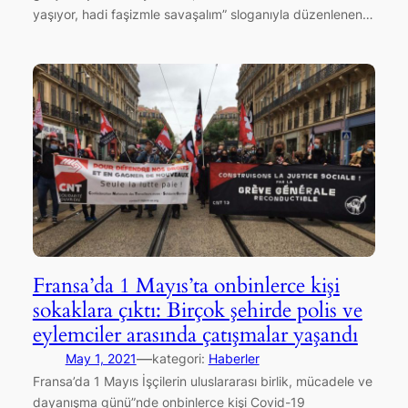
yaşıyor, hadi faşizmle savaşalım” sloganıyla düzenlenen…
Fransa’da 1 Mayıs’ta onbinlerce kişi
sokaklara çıktı: Birçok şehirde polis ve
eylemciler arasında çatışmalar yaşandı
—
May 1, 2021
kategori:
Haberler
Fransa’da 1 Mayıs İşçilerin uluslararası birlik, mücadele ve
dayanışma günü”nde onbinlerce kişi Covid-19