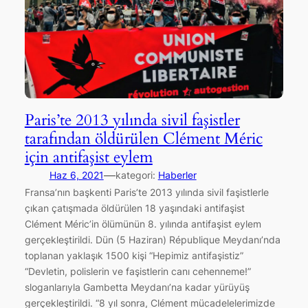
Paris’te 2013 yılında sivil faşistler
tarafından öldürülen Clément Méric
için antifaşist eylem
—
Haz 6, 2021
kategori:
Haberler
Fransa’nın başkenti Paris’te 2013 yılında sivil faşistlerle
çıkan çatışmada öldürülen 18 yaşındaki antifaşist
Clément Méric’in ölümünün 8. yılında antifaşist eylem
gerçekleştirildi. Dün (5 Haziran) République Meydanı’nda
toplanan yaklaşık 1500 kişi “Hepimiz antifaşistiz”
“Devletin, polislerin ve faşistlerin canı cehenneme!”
sloganlarıyla Gambetta Meydanı’na kadar yürüyüş
gerçekleştirildi. “8 yıl sonra, Clément mücadelelerimizde