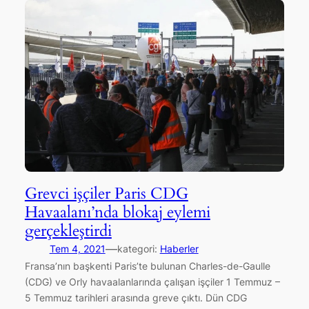
Grevci işçiler Paris CDG
Havaalanı’nda blokaj eylemi
gerçekleştirdi
—
Tem 4, 2021
kategori:
Haberler
Fransa’nın başkenti Paris’te bulunan Charles-de-Gaulle
(CDG) ve Orly havaalanlarında çalışan işçiler 1 Temmuz –
5 Temmuz tarihleri arasında greve çıktı. Dün CDG