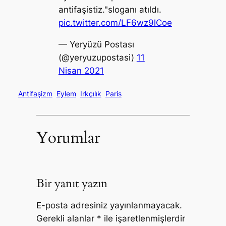
antifaşistiz."sloganı atıldı.
pic.twitter.com/LF6wz9lCoe
— Yeryüzü Postası
(@yeryuzupostasi)
11
Nisan 2021
Antifaşizm
Eylem
Irkçılık
Paris
Yorumlar
Bir yanıt yazın
E-posta adresiniz yayınlanmayacak.
Gerekli alanlar
*
ile işaretlenmişlerdir