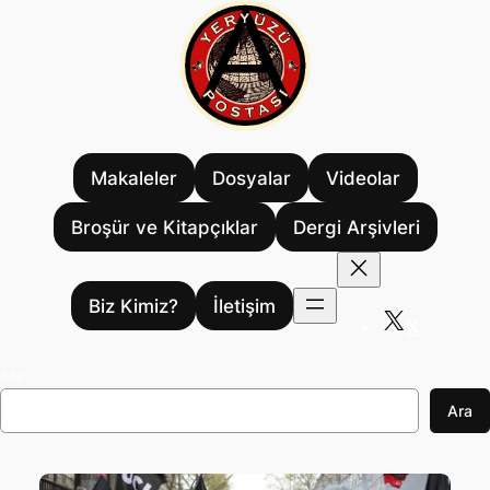
İçeriğe
geç
Makaleler
Dosyalar
Videolar
Broşür ve Kitapçıklar
Dergi Arşivleri
Biz Kimiz?
İletişim
X
Ara
Ara