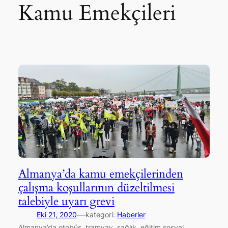
Kamu Emekçileri
Almanya’da kamu emekçilerinden
çalışma koşullarının düzeltilmesi
talebiyle uyarı grevi
—
Eki 21, 2020
kategori:
Haberler
Almanya’da otobüs, tramvay, sağlık, eğitim sosyal