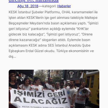
—
Ağu 18, 2018
kategori:
Haberler
KESK İstanbul Şubeler Platformu, OHAL kararnameleri ile
işten atılan KESK’lilerin işe geri alınması talebiyle Maltepe
Beşçeşmeler Meydanı’nda basın açıklaması yaptı. “İşimizi
geri istiyoruz” pankartının açıldığı eylemde “KHK’lar
gidecek biz kalacağız”, “İşimizi geri istiyoruz”, “Direne
direne kazanacağız” sloganları atıldı. Eylemde basın
açıklamasını KESK adına SES İstanbul Anadolu Şube
Eşbaşkanı Erdal Güzel okudu. Türkiye ekonomisinin ve
dış…