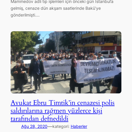
Mammedov adli tıp işlemleri için önceki gün İstanbul’a
gelmiş, cenaze dün akşam saatlerinde Bakü’ye
gönderilmişti.…
Avukat Ebru Timtik’in cenazesi polis
saldırılarına rağmen yüzlerce kişi
tarafından defnedildi
—
Ağu 28, 2020
kategori:
Haberler