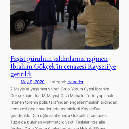
Faşist güruhun saldırılarına rağmen
İbrahim Gökçek’in cenazesi Kayseri’ye
getirildi
—
May 9, 2020
kategori:
Haberler
7 Mayıs’ta yaşamını yitiren Grup Yorum üyesi İbrahim
Gökçek için dün (8 Mayıs) Gazi Mahallesi’nde yapılmak
istenen törenin polis tarafından engellenmesinin ardından,
cenazesi gece saatlerinde memleketi Kayseri’ye
gönderildi. Dün öğle saatlerinde Gökçek’in cenazesi
Tuzla’da bulunan Mehmetçik Vakfı Tesislerinde aile
fertleri, Grup Yorum üyeleri ve Halkın Hukuk Bürosu