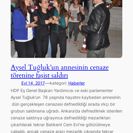
Aysel Tuğluk’un annesinin cenaze
törenine faşist saldırı
—
Eyl 14, 2017
kategori:
Haberler
HDP Eş Genel Başkan Yardımcısı ve eski parlamenter
Aysel Tuğluk’un 78 yaşında hayatını kaybeden annesinin
dün gerçekleşen cenazesi defnedildiği sırada ırkçı bir
grubun saldırısına uğradı. Ankara’da defnedilmek istenilen
cenaze saldırıya uğrayınca defnedildiği mezarlıktan
çıkartılarak tekrar Batıkent Cem Evi’ne götürülmeye
çalışıldı, ancak cenaze aracı mezarlık çıkışında tekrar