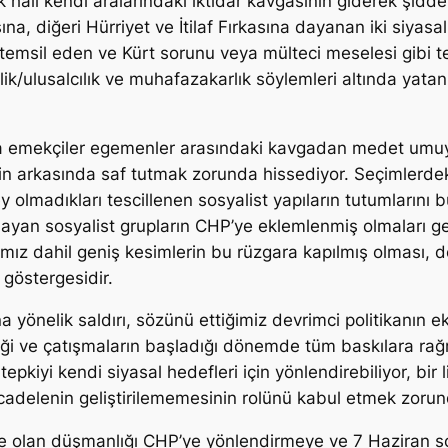
hali kendi aralarındaki iktidar kavgasının giderek şidde
sına, diğeri Hürriyet ve İtilaf Fırkasına dayanan iki siyas
rını temsil eden ve Kürt sorunu veya mülteci meselesi gibi
lik/ulusalcılık ve muhafazakarlık söylemleri altında yatan 
arda emekçiler egemenler arasındaki kavgadan medet umuy
inin arkasında saf tutmak zorunda hissediyor. Seçimlerdeki
 olmadıkları tescillenen sosyalist yapıların tutumlarını
nmayan sosyalist grupların CHP’ye eklemlenmiş olmaları g
mız dahil geniş kesimlerin bu rüzgara kapılmış olması, devr
 göstergesidir.
yönelik saldırı, sözünü ettiğimiz devrimci politikanın eksi
ği ve çatışmaların başladığı dönemde tüm baskılara rağ
pkiyi kendi siyasal hedefleri için yönlendirebiliyor, bir l
cadelenin geliştirilememesinin rolünü kabul etmek zorun
lere olan düşmanlığı CHP’ye yönlendirmeye ve 7 Haziran 