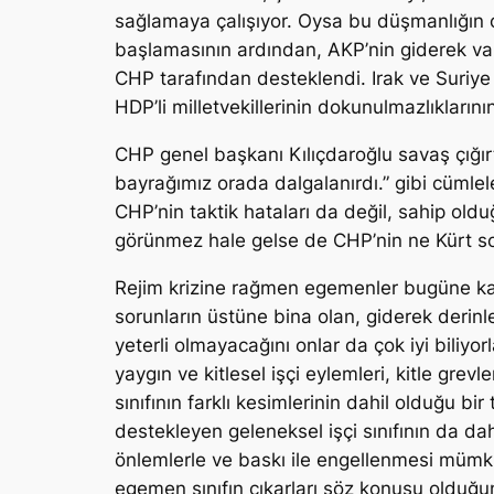
sağlamaya çalışıyor. Oysa bu düşmanlığın
başlamasının ardından, AKP’nin giderek vahş
CHP tarafından desteklendi. Irak ve Suriye
HDP’li milletvekillerinin dokunulmazlıklarını
CHP genel başkanı Kılıçdaroğlu savaş çığırt
bayrağımız orada dalgalanırdı.” gibi cümle
CHP’nin taktik hataları da değil, sahip oldu
görünmez hale gelse de CHP’nin ne Kürt sor
Rejim krizine rağmen egemenler bugüne kada
sorunların üstüne bina olan, giderek derinl
yeterli olmayacağını onlar da çok iyi biliy
yaygın ve kitlesel işçi eylemleri, kitle grevl
sınıfının farklı kesimlerinin dahil olduğu b
destekleyen geleneksel işçi sınıfının da dah
önlemlerle ve baskı ile engellenmesi mümkün
egemen sınıfın çıkarları söz konusu olduğun