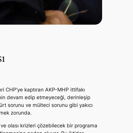
sı
hri CHP’ye kaptıran AKP-MHP ittifakı
inin devam edip etmeyeceği, derinleşip
rt sorunu ve mülteci sorunu gibi yakıcı
etmek zorunda.
e olası krizleri çözebilecek bir programa