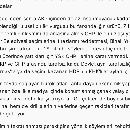
dalar.
 seçimden sonra AKP içinden de azımsanmayacak kadar 
iplendiği “ulusal birlik” vurgusu bu farkındalığın ürünü. 
n önemli bir kısmını da arkasına almış CHP ile bir uzlaşı y
Belediyesi seçimlerine itirazlarını reddetmesi, Binali Y
u işin patronudur.” Şeklinde söylemleri devlet içinde bir e
n üzerinde yattıkları için YSK CHP lehine karar vermedi. De
ve CHP arasında tarafsız kaldı. Devlet aynı tarafsızlığı
i Şırnak’ta ya da seçimi kazanan HDP’nin KHK’lı adayları iç
fayda sağlayan bürokratlar, ranta dayalı ekonomik yapı i
anan özellikle medya içinde konumlanmış çanak yalayıcı
aklar ki şiddetle karşı çıkıyorlar. Gerçekten de böylesi 
a, hem de kirli işlerinin yerlerine geçen rakipleri tarafı
e getiriyor.
imin tekrarlanması gerektiğine yönelik söylemleri, tehdi