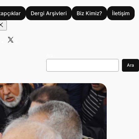
tapçıklar
Dergi Arşivleri
Biz Kimiz?
İletişim
X
Ara
Ara