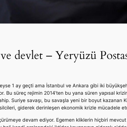
 ve devlet – Yeryüzü Posta
eyse 1 ay geçti ama İstanbul ve Ankara gibi iki büyükşe
r. Bu süreç rejimin 2014’ten bu yana süren yapısal kriz
hip. Suriye savaşı, bu savaşla yeni bir boyut kazanan Kü
ilcileri, giderek derinleşen ekonomik krizle mücadele 
rümeye devam ediyor. Egemen kliklerin hiçbiri mevcut v