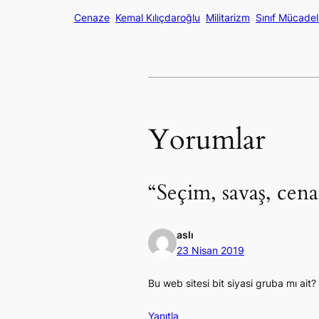
Cenaze
Kemal Kılıçdaroğlu
Militarizm
Sınıf Mücadel
Yorumlar
“Seçim, savaş, cena
aslı
23 Nisan 2019
Bu web sitesi bit siyasi gruba mı ait
Yanıtla