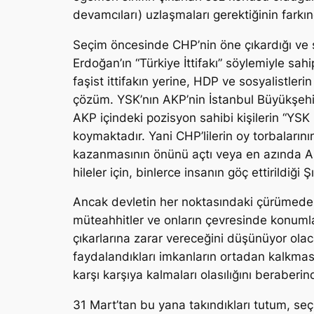
devamcıları) uzlaşmaları gerektiğinin farkın
Seçim öncesinde CHP’nin öne çıkardığı ve
Erdoğan’ın “Türkiye İttifakı” söylemiyle sah
faşist ittifakın yerine, HDP ve sosyalistleri
çözüm. YSK’nın AKP’nin İstanbul Büyükşehir 
AKP içindeki pozisyon sahibi kişilerin “YSK b
koymaktadır. Yani CHP’lilerin oy torbalarını
kazanmasının önünü açtı veya en azında AKP 
hileler için, binlerce insanın göç ettirildiğ
Ancak devletin her noktasındaki çürümeden 
müteahhitler ve onların çevresinde konuml
çıkarlarına zarar vereceğini düşünüyor olac
faydalandıkları imkanların ortadan kalkmasın
karşı karşıya kalmaları olasılığını beraberind
31 Mart’tan bu yana takındıkları tutum, seç