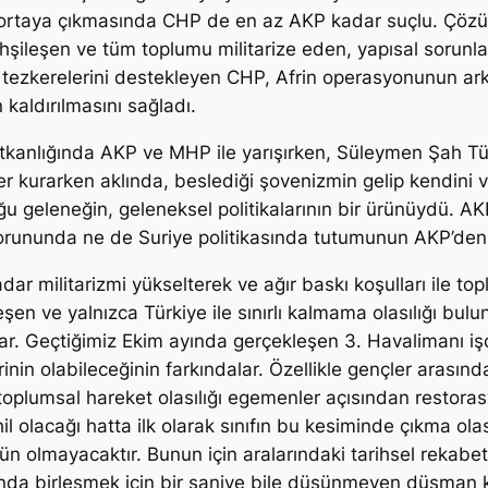
 ortaya çıkmasında CHP de en az AKP kadar suçlu. Çözü
ileşen ve tüm toplumu militarize eden, yapısal sorunları
 tezkerelerini destekleyen CHP, Afrin operasyonunun ark
n kaldırılmasını sağladı.
kanlığında AKP ve MHP ile yarışırken, Süleymen Şah Türbe
ler kurarken aklında, beslediği şovenizmin gelip kendini
ğu geleneğin, geleneksel politikalarının bir ürünüydü. AKP
ununda ne de Suriye politikasında tutumunun AKP’den far
r militarizmi yükselterek ve ağır baskı koşulları ile t
eşen ve yalnızca Türkiye ile sınırlı kalmama olasılığı bu
orlar. Geçtiğimiz Ekim ayında gerçekleşen 3. Havalimanı 
erinin olabileceğinin farkındalar. Özellikle gençler arasında
ir toplumsal hareket olasılığı egemenler açısından restor
il olacağı hatta ilk olarak sınıfın bu kesiminde çıkma olas
 olmayacaktır. Bunun için aralarındaki tarihsel rekabete
da birleşmek için bir saniye bile düşünmeyen düşman kard