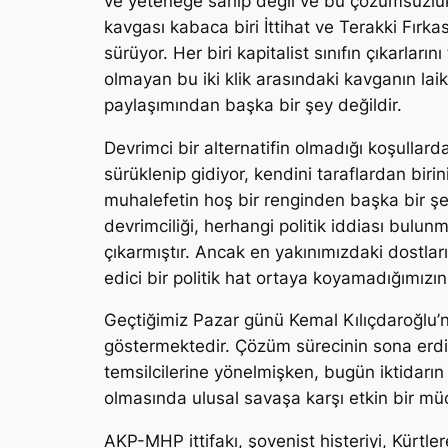
ve yeteneğe sahip değil ve bu çözümsüzlük 
kavgası kabaca biri İttihat ve Terakki Fırka
sürüyor. Her biri kapitalist sınıfın çıkarla
olmayan bu iki klik arasındaki kavganın laik
paylaşımından başka bir şey değildir.
Devrimci bir alternatifin olmadığı koşull
sürüklenip gidiyor, kendini taraflardan bir
muhalefetin hoş bir renginden başka bir şey
devrimciliği, herhangi politik iddiası bulu
çıkarmıştır. Ancak en yakınımızdaki dostları
edici bir politik hat ortaya koyamadığımızın
Geçtiğimiz Pazar günü Kemal Kılıçdaroğlu’na 
göstermektedir. Çözüm sürecinin sona erdi
temsilcilerine yönelmişken, bugün iktidarın te
olmasında ulusal savaşa karşı etkin bir mü
AKP-MHP ittifakı, şovenist histeriyi, Kürt