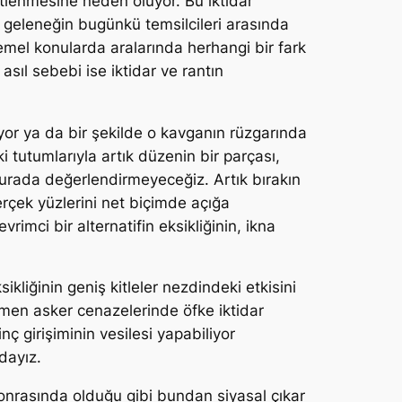
tlenmesine neden oluyor. Bu iktidar
al geleneğin bugünkü temsilcileri arasında
 temel konularda aralarında herhangi bir fark
asıl sebebi ise iktidar ve rantın
or ya da bir şekilde o kavganın rüzgarında
 tutumlarıyla artık düzenin bir parçası,
 burada değerlendirmeyeceğiz. Artık bırakın
erçek yüzlerini net biçimde açığa
imci bir alternatifin eksikliğinin, ikna
kliğinin geniş kitleler nezdindeki etkisini
men asker cenazelerinde öfke iktidar
inç girişiminin vesilesi yapabiliyor
dayız.
sonrasında olduğu gibi bundan siyasal çıkar