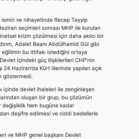
ismin ve nihayetinde Recep Tayyip
7 Haziran seçimleri sonrası MHP ile kurulan
önetsel krizin çözülmesi için daha akılcı bir
ıldırım, Adalet Baanı Abdülhamid Gül gibi
ğilimin bu ittifakı istediğini ortaya
vlet içindeki güç ilişkilerileri CHP’nin
 24 Haziran’da Kürt illerinde yapılan açık
in göstermedi.
çinde devlet ihaleleri ile zenginleşen
larından oluşan bir grup, bu çözümün
bir değişiklik hem bugüne kadar
ndan deşifre edilmesi ve ciddi bedellerle
tleri ve MHP genel başkanı Devlet