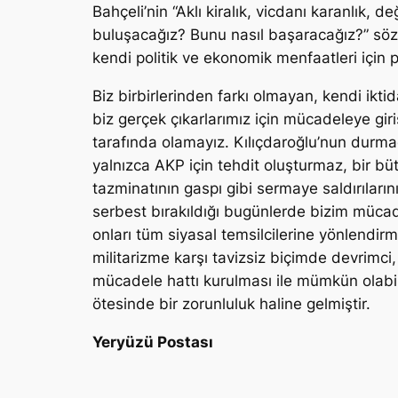
Bahçeli’nin “Aklı kiralık, vicdanı karanlık, 
buluşacağız? Bunu nasıl başaracağız?” sözl
kendi politik ve ekonomik menfaatleri için p
Biz birbirlerinden farkı olmayan, kendi ikt
biz gerçek çıkarlarımız için mücadeleye gi
tarafında olamayız. Kılıçdaroğlu’nun durma
yalnızca AKP için tehdit oluşturmaz, bir b
tazminatının gaspı gibi sermaye saldırıların
serbest bırakıldığı bugünlerde bizim mücad
onları tüm siyasal temsilcilerine yönlendi
militarizme karşı tavizsiz biçimde devrimci,
mücadele hattı kurulması ile mümkün olabili
ötesinde bir zorunluluk haline gelmiştir.
Yeryüzü Postası