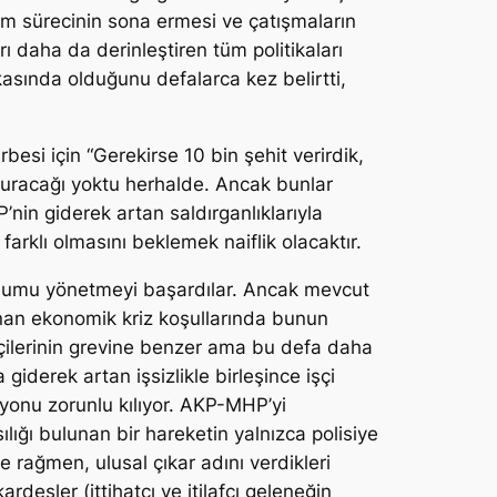
m sürecinin sona ermesi ve çatışmaların
 daha da derinleştiren tüm politikaları
asında olduğunu defalarca kez belirtti,
si için “Gerekirse 10 bin şehit verirdik,
 vuracağı yoktu herhalde. Ancak bunlar
’nin giderek artan saldırganlıklarıyla
klı olmasını beklemek naiflik olacaktır.
oplumu yönetmeyi başardılar. Ancak mevcut
lunan ekonomik kriz koşullarında bunun
işçilerinin grevine benzer ama bu defa daha
 giderek artan işsizlikle birleşince işçi
asyonu zorunlu kılıyor. AKP-MHP’yi
ılığı bulunan bir hareketin yalnızca polisiye
 rağmen, ulusal çıkar adını verdikleri
eşler (ittihatçı ve itilafçı geleneğin