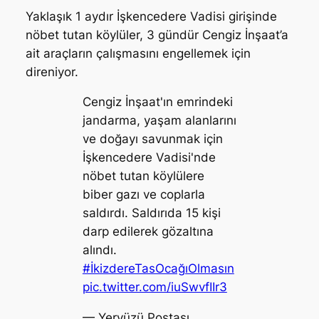
Yaklaşık 1 aydır İşkencedere Vadisi girişinde
nöbet tutan köylüler, 3 gündür Cengiz İnşaat’a
ait araçların çalışmasını engellemek için
direniyor.
Cengiz İnşaat'ın emrindeki
jandarma, yaşam alanlarını
ve doğayı savunmak için
İşkencedere Vadisi'nde
nöbet tutan köylülere
biber gazı ve coplarla
saldırdı. Saldırıda 15 kişi
darp edilerek gözaltına
alındı.
#İkizdereTasOcağıOlmasın
pic.twitter.com/iuSwvfIIr3
— Yeryüzü Postası