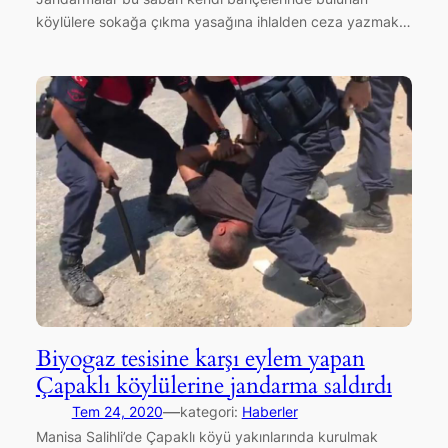
köylülere sokağa çıkma yasağına ihlalden ceza yazmak…
Biyogaz tesisine karşı eylem yapan
Çapaklı köylülerine jandarma saldırdı
—
Tem 24, 2020
kategori:
Haberler
Manisa Salihli’de Çapaklı köyü yakınlarında kurulmak