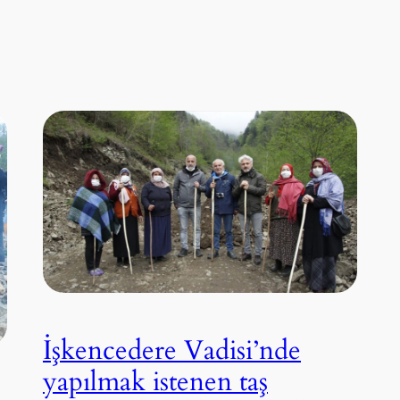
İşkencedere Vadisi’nde
yapılmak istenen taş