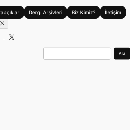
tapçıklar
Dergi Arşivleri
Biz Kimiz?
İletişim
X
A
Ara
r
a