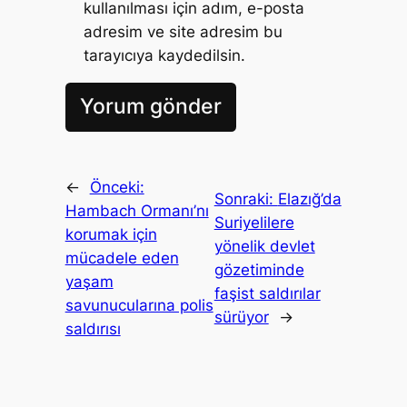
kullanılması için adım, e-posta
adresim ve site adresim bu
tarayıcıya kaydedilsin.
←
Önceki:
Sonraki:
Elazığ’da
Hambach Ormanı’nı
Suriyelilere
korumak için
yönelik devlet
mücadele eden
gözetiminde
yaşam
faşist saldırılar
savunucularına polis
sürüyor
→
saldırısı