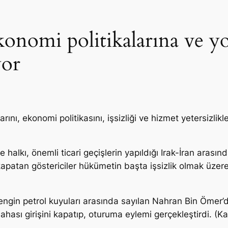
onomi politikalarına ve yol
yor
rını, ekonomi politikasını, işsizliği ve hizmet yetersizli
 halkı, önemli ticari geçişlerin yapıldığı Irak-İran arası
apatan göstericiler hükümetin başta işsizlik olmak üzere e
n zengin petrol kuyuları arasında sayılan Nahran Bin Öme
l sahası girişini kapatıp, oturuma eylemi gerçekleştirdi.