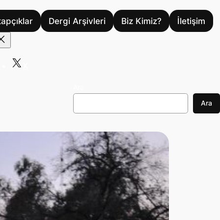
tapçıklar
Dergi Arşivleri
Biz Kimiz?
İletişim
X
Ara
Ara