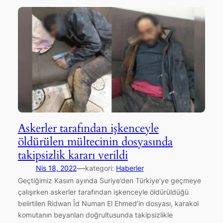
Askerler tarafından işkenceyle
öldürülen mültecinin dosyasında
takipsizlik kararı verildi
—
Nis 18, 2022
kategori:
Haberler
Geçtiğimiz Kasım ayında Suriye’den Türkiye’ye geçmeye
çalışırken askerler tarafından işkenceyle öldürüldüğü
belirtilen Ridwan Îd Numan El Ehmed’in dosyası, karakol
komutanın beyanları doğrultusunda takipsizlikle