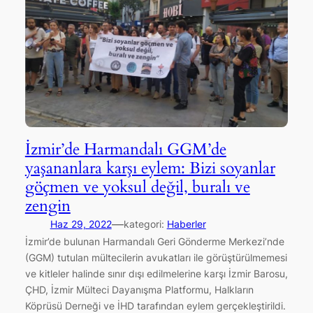
İzmir’de Harmandalı GGM’de
yaşananlara karşı eylem: Bizi soyanlar
göçmen ve yoksul değil, buralı ve
zengin
—
Haz 29, 2022
kategori:
Haberler
İzmir’de bulunan Harmandalı Geri Gönderme Merkezi’nde
(GGM) tutulan mültecilerin avukatları ile görüştürülmemesi
ve kitleler halinde sınır dışı edilmelerine karşı İzmir Barosu,
ÇHD, İzmir Mülteci Dayanışma Platformu, Halkların
Köprüsü Derneği ve İHD tarafından eylem gerçekleştirildi.