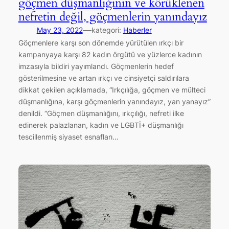
göçmen düşmanlığının ve körüklenen
nefretin değil, göçmenlerin yanındayız
—
May 23, 2022
kategori:
Haberler
Göçmenlere karşı son dönemde yürütülen ırkçı bir
kampanyaya karşı 82 kadın örgütü ve yüzlerce kadının
imzasıyla bildiri yayımlandı. Göçmenlerin hedef
gösterilmesine ve artan ırkçı ve cinsiyetçi saldırılara
dikkat çekilen açıklamada, “Irkçılığa, göçmen ve mülteci
düşmanlığına, karşı göçmenlerin yanındayız, yan yanayız”
denildi. “Göçmen düşmanlığını, ırkçılığı, nefreti ilke
edinerek palazlanan, kadın ve LGBTİ+ düşmanlığı
tescillenmiş siyaset esnafları…