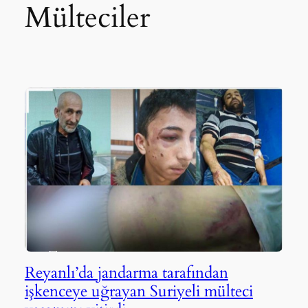
Mülteciler
Reyanlı’da jandarma tarafından
işkenceye uğrayan Suriyeli mülteci