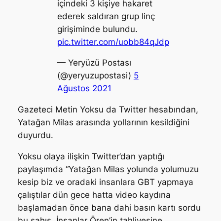
içindeki 3 kişiye hakaret
ederek saldıran grup linç
girişiminde bulundu.
pic.twitter.com/uobb84qJdp
— Yeryüzü Postası
(@yeryuzupostasi)
5
Ağustos 2021
Gazeteci Metin Yoksu da Twitter hesabından,
Yatağan Milas arasında yollarının kesildiğini
duyurdu.
Yoksu olaya ilişkin Twitter’dan yaptığı
paylaşımda “Yatağan Milas yolunda yolumuzu
kesip biz ve oradaki insanlara GBT yapmaya
çalıştılar dün gece hatta video kaydına
başlamadan önce bana dahi basın kartı sordu
bu şahıs. İnsanlar Ören’in tahliyesine