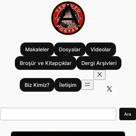
İçeriğe
geç
Makaleler
Dosyalar
Videolar
Broşür ve Kitapçıklar
Dergi Arşivleri
Biz Kimiz?
İletişim
X
Ara
Ara