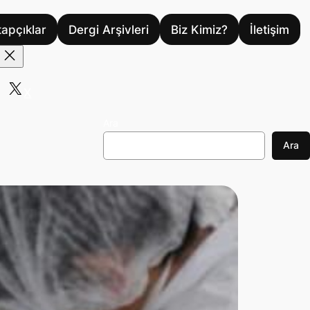
tapçıklar
Dergi Arşivleri
Biz Kimiz?
İletişim
X
Ara
Ara