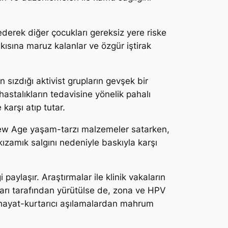
ederek diğer çocukları gereksiz yere riske
skısına maruz kalanlar ve özgür iştirak
n sızdığı aktivist grupların gevşek bir
astalıkların tedavisine yönelik pahalı
karşı atıp tutar.
ew Age yaşam-tarzı malzemeler satarken,
r kızamık salgını nedeniyle baskıyla karşı
 paylaşır. Araştırmalar ile klinik vakaların
şları tarafından yürütülse de, zona ve HPV
in hayat-kurtarıcı aşılamalardan mahrum