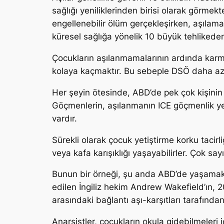
sağlığı yeniliklerinden birisi olarak görmek
engellenebilir ölüm gerçekleşirken, aşılam
küresel sağlığa yönelik 10 büyük tehlikede
Çocukların aşılanmamalarının ardında karma
kolaya kaçmaktır. Bu sebeple DSÖ daha az ya
Her şeyin ötesinde, ABD’de pek çok kişinin 
Göçmenlerin, aşılanmanın ICE göçmenlik yet
vardır.
Sürekli olarak çocuk yetiştirme korku tacir
veya kafa karışıklığı yaşayabilirler. Çok sa
Bunun bir örneği, şu anda ABD’de yaşamakta
edilen İngiliz hekim Andrew Wakefield’ın, 20
arasındaki bağlantı aşı-karşıtları tarafınd
Anarşistler, çocukların okula gidebilmeleri