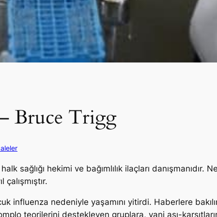
r – Bruce Trigg
aleler
halk sağlığı hekimi ve bağımlılık ilaçları danışmanıdır. 
l çalışmıştır.
k influenza nedeniyle yaşamını yitirdi. Haberlere bakılır
omplo teorilerini destekleyen gruplara, yani aşı-karşıtlar