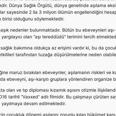
tedir. Dünya Sağlık Örgütü, dünya genelinde aşılama eksik
alar sayesinde 2 ila 3 milyon ölümün engellendiğini hes
n birisi olduğunu söylemektedir.
şık nedenler bulunmaktadır. Bütün bu ebeveynleri aşı-ka
rgılayıcı olan “aşı tereddüdü” terimini tercih etmektedi
sağlık bakımına oldukça az erişimi vardır ki, bu da çocuk
kilileri tarafından tuzağa düşürülmelerine neden olabil
liğine maruz bırakılan ebeveynler, aşılamanın riskleri ve 
yıda ebeveyni, aşı-karşıtı gruplara yönlendiren organize bi
 olan ve tıp diploması kızamık aşısını otizmle ilişkilen
16 tarihli “Vaxxed” adlı filmidir. Bu çalışmayı çürüten sa
an yayılmaya devam edilmektedir.
 için çocukluk dönemi aşılarını zorunlu kılan hükümet kan