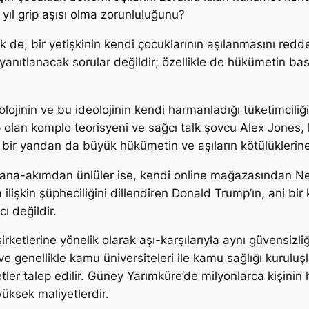
r yıl grip aşısı olma zorunluluğunu?
ek de, bir yetişkinin kendi çocuklarının aşılanmasını redd
 yanıtlanacak sorular değildir; özellikle de hükümetin ba
olojinin ve bu ideolojinin kendi harmanladığı tüketimciliği
 olan komplo teorisyeni ve sağcı talk şovcu Alex Jones, h
 bir yandan da büyük hükümetin ve aşıların kötülüklerine 
ana-akımdan ünlüler ise, kendi online mağazasından N
ra ilişkin şüpheciliğini dillendiren Donald Trump’ın, ani bi
ı değildir.
rketlerine yönelik olarak aşı-karşılarıyla aynı güvensizliği
e genellikle kamu üniversiteleri ile kamu sağlığı kurulu
retler talep edilir. Güney Yarımküre’de milyonlarca kişin
üksek maliyetlerdir.