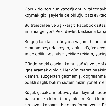
Çocuk doktorunun yazdığı anti-viral tedaviy
koymak gibi şeylerin de olduğu bazı ev-ted
Bu trajediden ve aşı-karşıtı Facebook sites
anlama geliyor? Peki devlet baskısına karşı
Bu geç kapitalist dünyada yaşam, hem zih
çıkarının peşinde koşan, kibirli, küçümsey
talep edilir. Kesintisiz şekilde reklam, ya
Gündemdeki olaylar, kamu sağlığı ve tıbbi 
iğne aramak gibidir. Her gün maruz bırakıldı
kısmen, süzgeçten geçmemiş, doğrulanmamış 
odaklı sağlık bakım sistemimizin yönelimler
Küçük çocukların ebeveynleri, kıymetli bebek
baskıları ilk elden deneyimlerler. Kendile
sıralayan kapsamlı bir onay formu verilir. Eb