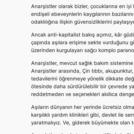
Anarşistler olarak bizler, çocuklarına en i
endişeli ebeveynlerin kaygılarının bazılarını
odaklılığına ilişkin güvensizliklerini paylaşıy
Ancak anti-kapitalist bakış açımız, kâr gü
çapında aşılara erişime sekte vurduğunu gö
üzerinden kurgulayan sağcı komplo paranoyas
Anarşistler, mevcut sağlık bakım sistemine 
Anarşistler arasında, Çin tıbbı, akupunktur, 
tedavilerini öğrenmeye yönelik dikkate de
ötesinde daha sürdürülebilir bir çevrede 
reddetmeden ve seçenekleri akıllıca dengel
Aşıların dünyanın her yerinde ücretsiz ol
karşılıklı yardım klinikleri gibi, devlet ile
yaratmalıyız. Ve, giderek büyümekte olan t