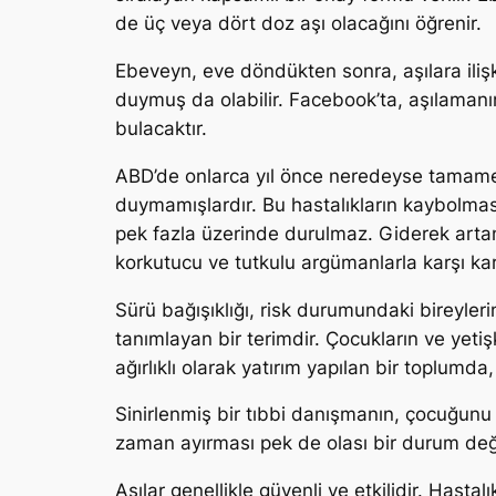
de üç veya dört doz aşı olacağını öğrenir.
Ebeveyn, eve döndükten sonra, aşılara iliş
duymuş da olabilir. Facebook’ta, aşılamanı
bulacaktır.
ABD’de onlarca yıl önce neredeyse tamamen
duymamışlardır. Bu hastalıkların kaybolması
pek fazla üzerinde durulmaz. Giderek artan 
korkutucu ve tutkulu argümanlarla karşı ka
Sürü bağışıklığı, risk durumundaki bireyler
tanımlayan bir terimdir. Çocukların ve yeti
ağırlıklı olarak yatırım yapılan bir toplumd
Sinirlenmiş bir tıbbi danışmanın, çocuğunu
zaman ayırması pek de olası bir durum deği
Aşılar genellikle güvenli ve etkilidir. Has