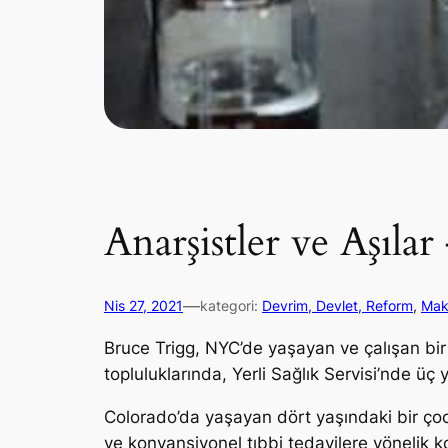
Anarşistler ve Aşıla
—
Nis 27, 2021
kategori:
Devrim, Devlet, Reform
, 
Mak
Bruce Trigg, NYC’de yaşayan ve çalışan bir 
topluluklarında, Yerli Sağlık Servisi’nde üç yı
Colorado’da yaşayan dört yaşındaki bir çocu
ve konvansiyonel tıbbi tedavilere yönelik k