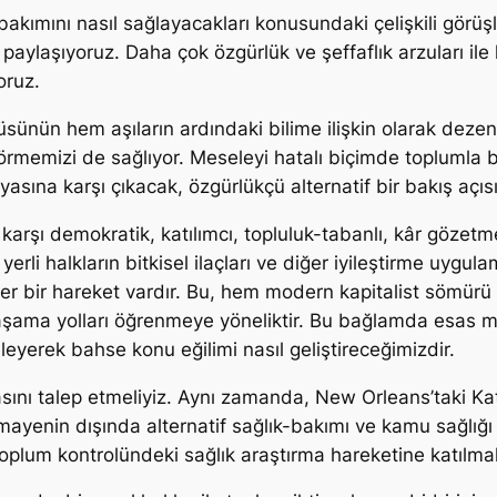
yi bakımını nasıl sağlayacakları konusundaki çelişkili gö
 paylaşıyoruz. Daha çok özgürlük ve şeffaflık arzuları ile 
oruz.
düsünün hem aşıların ardındaki bilime ilişkin olarak dez
rmemizi de sağlıyor. Meseleyi hatalı biçimde toplumla b
ına karşı çıkacak, özgürlükçü alternatif bir bakış açısı 
karşı demokratik, katılımcı, topluluk-tabanlı, kâr gözetm
yerli halkların bitkisel ilaçları ve diğer iyileştirme uygul
ğer bir hareket vardır. Bu, hem modern kapitalist sömü
yaşama yolları öğrenmeye yöneliktir. Bu bağlamda esas m
eyerek bahse konu eğilimi nasıl geliştireceğimizdir.
masını talep etmeliyiz. Aynı zamanda, New Orleans’taki 
 sermayenin dışında alternatif sağlık-bakımı ve kamu sağlı
oplum kontrolündeki sağlık araştırma hareketine katılmal