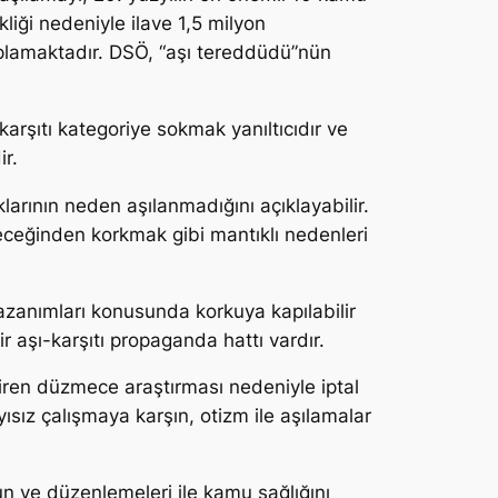
liği nedeniyle ilave 1,5 milyon
aplamaktadır. DSÖ, “aşı tereddüdü”nün
rşıtı kategoriye sokmak yanıltıcıdır ve
r.
larının neden aşılanmadığını açıklayabilir.
eceğinden korkmak gibi mantıklı nedenleri
kazanımları konusunda korkuya kapılabilir
r aşı-karşıtı propaganda hattı vardır.
diren düzmece araştırması nedeniyle iptal
yısız çalışmaya karşın, otizm ile aşılamalar
un ve düzenlemeleri ile kamu sağlığını