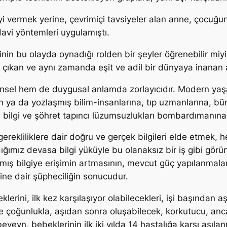
i vermek yerine, çevrimiçi tavsiyeler alan anne, çocuğun
avi yöntemleri uygulamıştı.
inin bu olayda oynadığı rolden bir şeyler öğrenebilir miy
 çıkan ve aynı zamanda eşit ve adil bir dünyaya inanan a
insel hem de duygusal anlamda zorlayıcıdır. Modern yaş
en ya da yozlaşmış bilim-insanlarına, tıp uzmanlarına, b
nlış bilgi ve şöhret tapıncı lüzumsuzlukları bombardımanı
gerekliliklere dair doğru ve gerçek bilgileri elde etmek
ğımız devasa bilgi yüküyle bu olanaksız bir iş gibi görün
bilgiye erişimin artmasının, mevcut güç yapılanmalarına
ine dair şüpheciliğin sonucudur.
lerini, ilk kez karşılaşıyor olabilecekleri, işi başından a
rine çoğunlukla, aşıdan sonra oluşabilecek, korkutucu, a
eveyn, bebeklerinin ilk iki yılda 14 hastalığa karşı aşılan