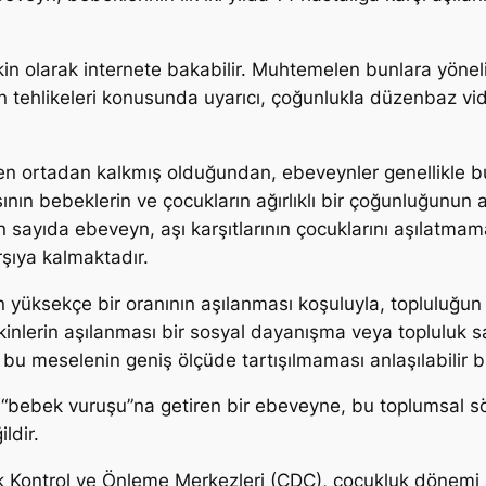
kin olarak internete bakabilir. Muhtemelen bunlara yönel
n tehlikeleri konusunda uyarıcı, çoğunlukla düzenbaz vid
 ortadan kalkmış olduğundan, ebeveynler genellikle bu
nın bebeklerin ve çocukların ağırlıklı bir çoğunluğunun 
sayıda ebeveyn, aşı karşıtlarının çocuklarını aşılatmamay
rşıya kalmaktadır.
in yüksekçe bir oranının aşılanması koşuluyla, topluluğun
şkinlerin aşılanması bir sosyal dayanışma veya topluluk sa
a, bu meselenin geniş ölçüde tartışılmaması anlaşılabilir 
 “bebek vuruşu”na getiren bir ebeveyne, bu toplumsal sö
ldir.
talık Kontrol ve Önleme Merkezleri (CDC), çocukluk dönemi