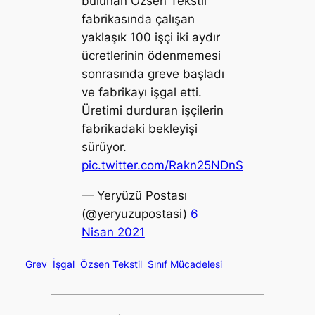
bulunan Özsen Tekstil
fabrikasında çalışan
yaklaşık 100 işçi iki aydır
ücretlerinin ödenmemesi
sonrasında greve başladı
ve fabrikayı işgal etti.
Üretimi durduran işçilerin
fabrikadaki bekleyişi
sürüyor.
pic.twitter.com/Rakn25NDnS
— Yeryüzü Postası
(@yeryuzupostasi)
6
Nisan 2021
Grev
İşgal
Özsen Tekstil
Sınıf Mücadelesi