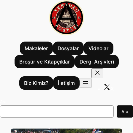
İçeriğe
geç
Makaleler
Dosyalar
Videolar
Broşür ve Kitapçıklar
Dergi Arşivleri
Biz Kimiz?
İletişim
X
Ara
Ara