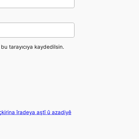
bu tarayıcıya kaydedilsin.
kirina îradeya aştî û azadiyê