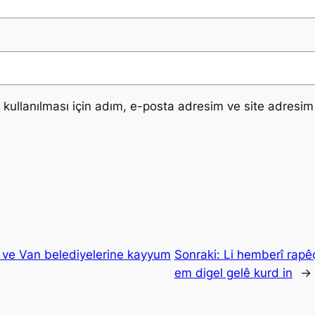
ullanılması için adım, e-posta adresim ve site adresim 
n ve Van belediyelerine kayyum
Sonraki:
Li hemberî rapêç
em digel gelê kurd in
→