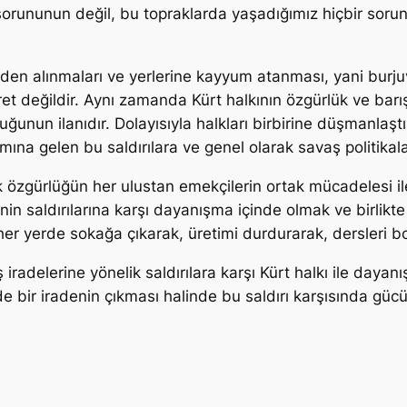
 sorununun değil, bu topraklarda yaşadığımız hiçbir so
evden alınmaları ve yerlerine kayyum atanması, yani bu
t değildir. Aynı zamanda Kürt halkının özgürlük ve barış
duğunun ilanıdır. Dolayısıyla halkları birbirine düşmanlaş
mına gelen bu saldırılara ve genel olarak savaş politikal
 özgürlüğün her ulustan emekçilerin ortak mücadelesi ile 
in saldırılarına karşı dayanışma içinde olmak ve birlikte 
r yerde sokağa çıkarak, üretimi durdurarak, dersleri b
iradelerine yönelik saldırılara karşı Kürt halkı ile dayan
de bir iradenin çıkması halinde bu saldırı karşısında gü