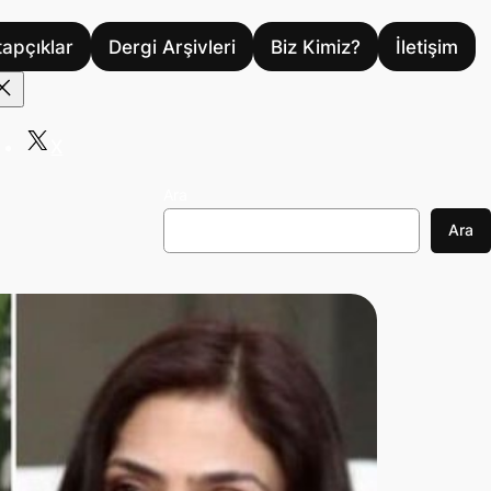
tapçıklar
Dergi Arşivleri
Biz Kimiz?
İletişim
X
Ara
Ara