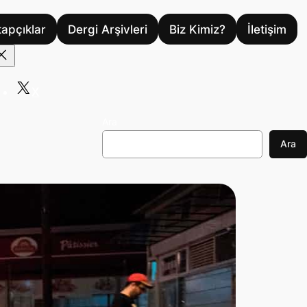
tapçıklar
Dergi Arşivleri
Biz Kimiz?
İletişim
X
Ara
Ara