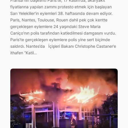
Fransa’nın başkenti Paris’te, 17 Kasım’da, akaryakıt
fiyatlarına yapılan zammı protesto etmek için başlayan
Sarı Yelekliler’in eylemleri 38. haftasında devam ediyor.
Paris, Nantes, Toulouse, Rouen dahil pek çok kentte
gerçekleşen eylemlere 24 yaşındaki Steve Maria
Caniço’nın polis tarafından katledilmesi damgasını vurdu.
Paris’te gerçekleşen eylemlere polis yine sert biçimde
saldırdı. Nantes’da İçişleri Bakanı Christophe Castaner’e
ithafen “Katil…