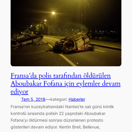
Fransa’da polis tarafından öldürülen
Aboubakar Fofana için eylemler devam
ediyor
—
Tem 5, 2018
kategori:
Haberler
Fransa’nın kuzeybatısındaki Nantes’te salı günü kimlik
kontrolü sırasında polisin 22 yaşındaki Aboubakar
Fofana’yı öldürmesi sonrası düzenlenen protesto
gösterileri devam ediyor. Kentin Breil, Bellevue,