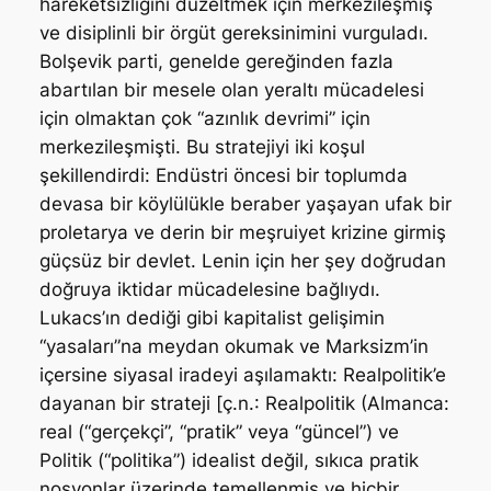
hareketsizliğini düzeltmek için merkezileşmiş
ve disiplinli bir örgüt gereksinimini vurguladı.
Bolşevik parti, genelde gereğinden fazla
abartılan bir mesele olan yeraltı mücadelesi
için olmaktan çok “azınlık devrimi” için
merkezileşmişti. Bu stratejiyi iki koşul
şekillendirdi: Endüstri öncesi bir toplumda
devasa bir köylülükle beraber yaşayan ufak bir
proletarya ve derin bir meşruiyet krizine girmiş
güçsüz bir devlet. Lenin için her şey doğrudan
doğruya iktidar mücadelesine bağlıydı.
Lukacs’ın dediği gibi kapitalist gelişimin
“yasaları”na meydan okumak ve Marksizm’in
içersine siyasal iradeyi aşılamaktı: Realpolitik’e
dayanan bir strateji [ç.n.: Realpolitik (Almanca:
real (“gerçekçi”, “pratik” veya “güncel”) ve
Politik (“politika”) idealist değil, sıkıca pratik
nosyonlar üzerinde temellenmiş ve hiçbir