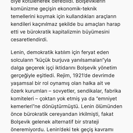
diye kötülenerek defedildi. Bolşeviklerin
komünizme geçişin ekonomik-teknik
temellerini koymak için kullandıkları araçların
kendileri kaçınılmaz şekilde bu amaçları harap
etti ve bürokratik kapitalizmin büyümesini
cesaretlendirdi.
Lenin, demokratik katılım için feryat eden
solcuların “küçük burjuva yanılsamaları”yla
dalga geçerek işçi iktidarını Bolşevik yönetim
gerçeğiyle eşitledi. Rejim, 1921’de devrimde
yaşamsal bir rol oynamış olan halka ait ve
özerk kurumları – sovyetler, sendikalar, fabrika
komiteleri – çoktan yok etmiş ya da “emniyet
kemerleri”ne dönüştürmüştü. Lenin ölümünden
önce bürokratik cereyandan irkilmişti, fakat
Bolşevik gelenek alternatif bir strateji
öneremiyordu. Lenin’deki tek geçiş kavramı