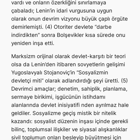
vardı ve onların özerkliğini sınırlamaya
çabaladı; Lenin’in idari vurgusuna uygun
olarak onun devrim vizyonu büyük çaplı örgüte
demirlemişti. (4) Otoriter devlete “darbe
indirdikten” sonra Bolşevikler kısa sürede onu
yeniden inşa etti.
Marksizm orijinal olarak devlet-karşıtı bir teori
olsa da Lenin’den itibaren sovyetlerin gelişimi
Yugoslavyalı Stojanoviç’in “Sosyalizmin
devletçi miti” olarak adlandırdığı şeyi üretti. (5)
Devrimci amaçlar; denetim, sahiplik, planlama,
sermaye birikimi, işgücünün istihdamı
alanlarında devlet inisiyatifi nden ayrılmaz hale
geldiler. Sosyalizme geçiş mistik bir nitelik
kazandı: sosyalist düzenin inşası içinde gerekli
bilinç, toplumsal ilişkiler ve siyasal alışkanlıklar
sivil toplumun onları besleyip büyütmesi için