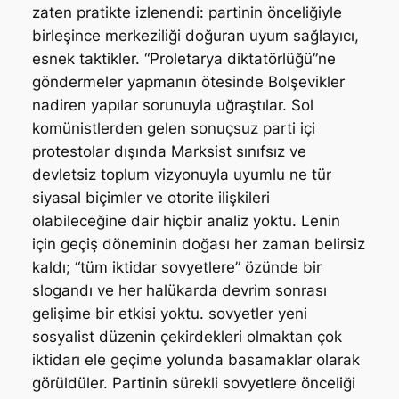
zaten pratikte izlenendi: partinin önceliğiyle
birleşince merkeziliği doğuran uyum sağlayıcı,
esnek taktikler. “Proletarya diktatörlüğü”ne
göndermeler yapmanın ötesinde Bolşevikler
nadiren yapılar sorunuyla uğraştılar. Sol
komünistlerden gelen sonuçsuz parti içi
protestolar dışında Marksist sınıfsız ve
devletsiz toplum vizyonuyla uyumlu ne tür
siyasal biçimler ve otorite ilişkileri
olabileceğine dair hiçbir analiz yoktu. Lenin
için geçiş döneminin doğası her zaman belirsiz
kaldı; “tüm iktidar sovyetlere” özünde bir
slogandı ve her halükarda devrim sonrası
gelişime bir etkisi yoktu. sovyetler yeni
sosyalist düzenin çekirdekleri olmaktan çok
iktidarı ele geçime yolunda basamaklar olarak
görüldüler. Partinin sürekli sovyetlere önceliği