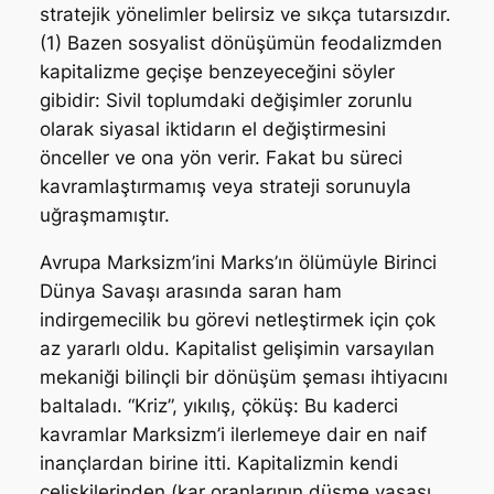
stratejik yönelimler belirsiz ve sıkça tutarsızdır.
(1) Bazen sosyalist dönüşümün feodalizmden
kapitalizme geçişe benzeyeceğini söyler
gibidir: Sivil toplumdaki değişimler zorunlu
olarak siyasal iktidarın el değiştirmesini
önceller ve ona yön verir. Fakat bu süreci
kavramlaştırmamış veya strateji sorunuyla
uğraşmamıştır.
Avrupa Marksizm’ini Marks’ın ölümüyle Birinci
Dünya Savaşı arasında saran ham
indirgemecilik bu görevi netleştirmek için çok
az yararlı oldu. Kapitalist gelişimin varsayılan
mekaniği bilinçli bir dönüşüm şeması ihtiyacını
baltaladı. “Kriz”, yıkılış, çöküş: Bu kaderci
kavramlar Marksizm’i ilerlemeye dair en naif
inançlardan birine itti. Kapitalizmin kendi
çelişkilerinden (kar oranlarının düşme yasası,