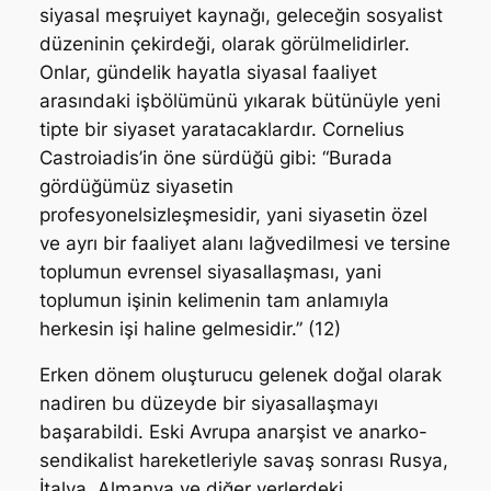
siyasal meşruiyet kaynağı, geleceğin sosyalist
düzeninin çekirdeği, olarak görülmelidirler.
Onlar, gündelik hayatla siyasal faaliyet
arasındaki işbölümünü yıkarak bütünüyle yeni
tipte bir siyaset yaratacaklardır. Cornelius
Castroiadis’in öne sürdüğü gibi: “Burada
gördüğümüz siyasetin
profesyonelsizleşmesidir, yani siyasetin özel
ve ayrı bir faaliyet alanı lağvedilmesi ve tersine
toplumun evrensel siyasallaşması, yani
toplumun işinin kelimenin tam anlamıyla
herkesin işi haline gelmesidir.” (12)
Erken dönem oluşturucu gelenek doğal olarak
nadiren bu düzeyde bir siyasallaşmayı
başarabildi. Eski Avrupa anarşist ve anarko-
sendikalist hareketleriyle savaş sonrası Rusya,
İtalya, Almanya ve diğer yerlerdeki