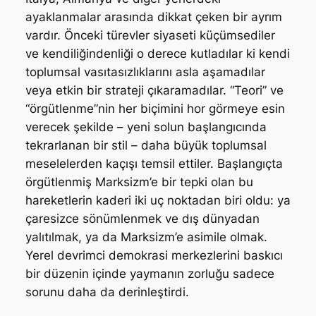
ayaklanmalar arasında dikkat çeken bir ayrım
vardır. Önceki türevler siyaseti küçümsediler
ve kendiliğindenliği o derece kutladılar ki kendi
toplumsal vasıtasızlıklarını asla aşamadılar
veya etkin bir strateji çıkaramadılar. “Teori” ve
“örgütlenme”nin her biçimini hor görmeye esin
verecek şekilde – yeni solun başlangıcında
tekrarlanan bir stil – daha büyük toplumsal
meselelerden kaçışı temsil ettiler. Başlangıçta
örgütlenmiş Marksizm’e bir tepki olan bu
hareketlerin kaderi iki uç noktadan biri oldu: ya
çaresizce sönümlenmek ve dış dünyadan
yalıtılmak, ya da Marksizm’e asimile olmak.
Yerel devrimci demokrasi merkezlerini baskıcı
bir düzenin içinde yaymanın zorluğu sadece
sorunu daha da derinleştirdi.