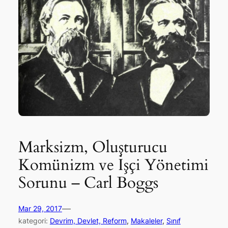
Marksizm, Oluşturucu
Komünizm ve İşçi Yönetimi
Sorunu – Carl Boggs
—
Mar 29, 2017
kategori:
Devrim, Devlet, Reform
, 
Makaleler
, 
Sınıf