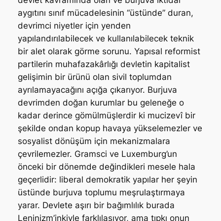
devlet kavramında olan ve burjuva iktidar
aygıtını sınıf mücadelesinin “üstünde” duran,
devrimci niyetler için yenden
yapılandırılabilecek ve kullanılabilecek teknik
bir alet olarak görme sorunu. Yapısal reformist
partilerin muhafazakârlığı devletin kapitalist
gelişimin bir ürünü olan sivil toplumdan
ayrılamayacağını açığa çıkarıyor. Burjuva
devrimden doğan kurumlar bu geleneğe o
kadar derince gömülmüşlerdir ki mucizevî bir
şekilde ondan kopup havaya yükselemezler ve
sosyalist dönüşüm için mekanizmalara
çevrilemezler. Gramsci ve Luxemburg’un
önceki bir dönemde değindikleri mesele hala
geçerlidir: liberal demokratik yapılar her şeyin
üstünde burjuva toplumu meşrulaştırmaya
yarar. Devlete aşırı bir bağımlılık burada
Leninizm’inkiyle farklılaşıyor, ama tıpkı onun