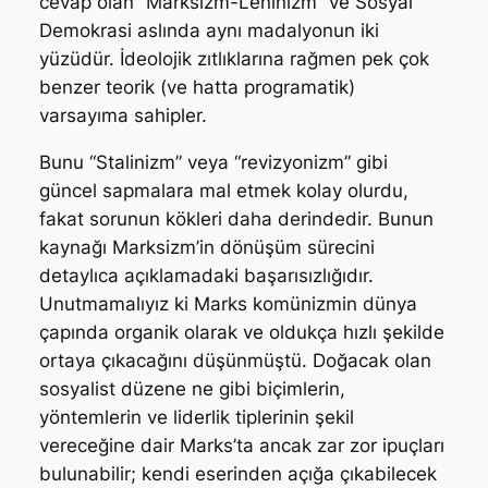
cevap olan “Marksizm-Leninizm” ve Sosyal
Demokrasi aslında aynı madalyonun iki
yüzüdür. İdeolojik zıtlıklarına rağmen pek çok
benzer teorik (ve hatta programatik)
varsayıma sahipler.
Bunu “Stalinizm” veya “revizyonizm” gibi
güncel sapmalara mal etmek kolay olurdu,
fakat sorunun kökleri daha derindedir. Bunun
kaynağı Marksizm’in dönüşüm sürecini
detaylıca açıklamadaki başarısızlığıdır.
Unutmamalıyız ki Marks komünizmin dünya
çapında organik olarak ve oldukça hızlı şekilde
ortaya çıkacağını düşünmüştü. Doğacak olan
sosyalist düzene ne gibi biçimlerin,
yöntemlerin ve liderlik tiplerinin şekil
vereceğine dair Marks’ta ancak zar zor ipuçları
bulunabilir; kendi eserinden açığa çıkabilecek