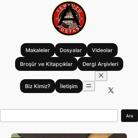
İçeriğe
geç
Makaleler
Dosyalar
Videolar
Broşür ve Kitapçıklar
Dergi Arşivleri
Biz Kimiz?
İletişim
X
Ara
Ara