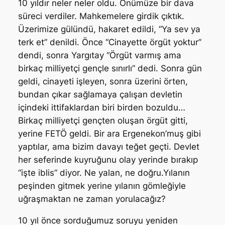
10 yıldır neler neler oldu. Önümüze bir dava
süreci verdiler. Mahkemelere girdik çıktık.
Üzerimize gülündü, hakaret edildi, “Ya sev ya
terk et” denildi. Önce “Cinayette örgüt yoktur”
dendi, sonra Yargıtay “Örgüt varmış ama
birkaç milliyetçi gençle sınırlı” dedi. Sonra gün
geldi, cinayeti işleyen, sonra üzerini örten,
bundan çıkar sağlamaya çalışan devletin
içindeki ittifaklardan biri birden bozuldu…
Birkaç milliyetçi gençten oluşan örgüt gitti,
yerine FETÖ geldi. Bir ara Ergenekon’muş gibi
yaptılar, ama bizim davayı teğet geçti. Devlet
her seferinde kuyruğunu olay yerinde bırakıp
“işte iblis” diyor. Ne yalan, ne doğru.Yılanın
peşinden gitmek yerine yılanın gömleğiyle
uğraşmaktan ne zaman yorulacağız?
10 yıl önce sorduğumuz soruyu yeniden