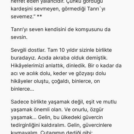
nefret eden yalancıdır. Çünkü gördüğü
kardeşini sevmeyen, görmediği Tanrı`yı
sevemez.” **
Tanrı’yı seven kendisini de komşusunu da
sevsin.
Sevgili dostlar. Tam 10 yıldır sizinle birlikte
buradayız. Acıda akraba olduk demiştik.
Hikâyelerimizi anlattık, dinledik. Bir o kadar da
acı ve acılık dolu, keder ve gözyaşı dolu
hikâyeler oluştu, çoğaldı, binlerce, on
binlerce…
Sadece birlikte yaşamak değil, eşit ve mutlu
yaşamak önemli olan. Ve onurlu, özgür
yaşamak… Gelin, bu ülkedeki güvercin
tedirginliğini kaldıralım. Gelin, güvercinlere
kıymayalım. Çutagımın dediği gibi: