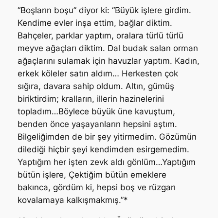
“Boşların boşu” diyor ki: “Büyük işlere girdim.
Kendime evler inşa ettim, bağlar diktim.
Bahçeler, parklar yaptım, oralara türlü türlü
meyve ağaçları diktim. Dal budak salan orman
ağaçlarını sulamak için havuzlar yaptım. Kadın,
erkek köleler satın aldım… Herkesten çok
sığıra, davara sahip oldum. Altın, gümüş
biriktirdim; kralların, illerin hazinelerini
topladım…Böylece büyük üne kavuştum,
benden önce yaşayanların hepsini aştım.
Bilgeliğimden de bir şey yitirmedim. Gözümün
dilediği hiçbir şeyi kendimden esirgemedim.
Yaptığım her işten zevk aldı gönlüm…Yaptığım
bütün işlere, Çektiğim bütün emeklere
bakınca, gördüm ki, hepsi boş ve rüzgarı
kovalamaya kalkışmakmış.”*