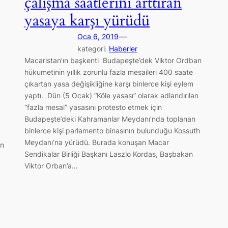
çalışma saatlerini arttıran
yasaya karşı yürüdü
—
Oca 6, 2019
kategori:
Haberler
Macaristan’ın başkenti Budapeşte’dek Viktor Ordban
hükumetinin yıllık zorunlu fazla mesaileri 400 saate
çıkartan yasa değişikliğine karşı binlerce kişi eylem
yaptı. Dün (5 Ocak) “Köle yasası” olarak adlandırılan
“fazla mesai” yasasını protesto etmek için
Budapeşte’deki Kahramanlar Meydanı’nda toplanan
binlerce kişi parlamento binasının bulunduğu Kossuth
Meydanı’na yürüdü. Burada konuşan Macar
un
Sendikalar Birliği Başkanı Laszlo Kordas, Başbakan
Viktor Orban’a…