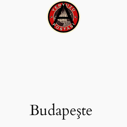
İçeriğe
geç
Budapeşte