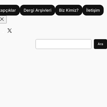
tapçıklar
Dergi Arşivleri
Biz Kimiz?
İletişim
X
A
Ara
r
a