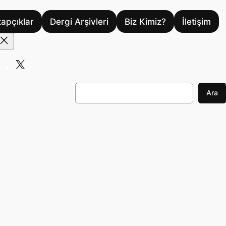
tapçıklar
Dergi Arşivleri
Biz Kimiz?
İletişim
X
A
Ara
r
a