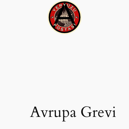
İçeriğe
geç
Avrupa Grevi