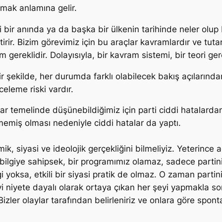
lmak anlamına gelir.
i bir anında ya da başka bir ülkenin tarihinde neler olup b
rir. Bizim görevimiz için bu araçlar kavramlardır ve tutarl
am gereklidir. Dolayısıyla, bir kavram sistemi, bir teori gere
ir şekilde, her durumda farklı olabilecek bakış açılarınd
eleme riski vardır.
lar temelinde düşünebildiğimiz için parti ciddi hatalarda
memiş olması nedeniyle ciddi hatalar da yaptı.
, siyasi ve ideolojik gerçekliğini bilmeliyiz. Yeterince a
ş bilgiye sahipsek, bir programımız olamaz, sadece partin
gi yoksa, etkili bir siyasi pratik de olmaz. O zaman partini
iyi niyete dayalı olarak ortaya çıkan her şeyi yapmakla s
izler olaylar tarafından belirleniriz ve onlara göre spon