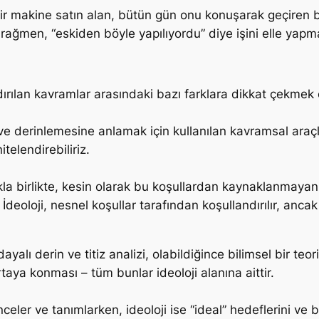
 makine satın alan, bütün gün onu konuşarak geçiren biri
rağmen, “eskiden böyle yapılıyordu” diye işini elle yapma
ndırılan kavramlar arasındaki bazı farklara dikkat çekmek 
ve derinlemesine anlamak için kullanılan kavramsal araçla
telendirebiliriz.
lmakla birlikte, kesin olarak bu koşullardan kaynaklanmay
İdeoloji, nesnel koşullar tarafından koşullandırılır, anc
lı derin ve titiz analizi, olabildiğince bilimsel bir teor
taya konması – tüm bunlar ideoloji alanına aittir.
 inceler ve tanımlarken, ideoloji ise “ideal” hedeflerini ve