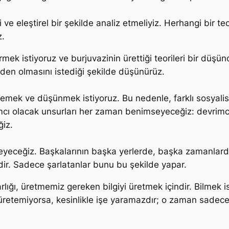
ve eleştirel bir şekilde analiz etmeliyiz. Herhangi bir teo
z.
ek istiyoruz ve burjuvazinin ürettiği teorileri bir düş
zden olmasını istediği şekilde düşünürüz.
emek ve düşünmek istiyoruz. Bu nedenle, farklı sosyalist
 olacak unsurları her zaman benimseyeceğiz: devrimciler
iz.
meyeceğiz. Başkalarının başka yerlerde, başka zamanlar
ildir. Sadece şarlatanlar bunu bu şekilde yapar.
lığı, üretmemiz gereken bilgiyi üretmek içindir. Bilmek is
er üretemiyorsa, kesinlikle işe yaramazdır; o zaman sadece 