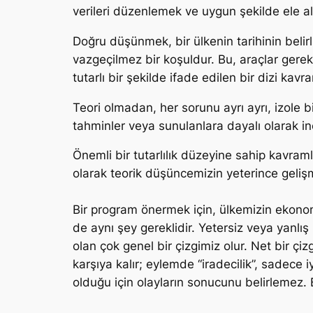
verileri düzenlemek ve uygun şekilde ele a
Doğru düşünmek, bir ülkenin tarihinin belirl
vazgeçilmez bir koşuldur. Bu, araçlar gerekti
tutarlı bir şekilde ifade edilen bir dizi kavr
Teori olmadan, her sorunu ayrı ayrı, izole b
tahminler veya sunulanlara dayalı olarak inc
Önemli bir tutarlılık düzeyine sahip kavram
olarak teorik düşüncemizin yeterince geliş
Bir program önermek için, ülkemizin ekonomik
de aynı şey gereklidir. Yetersiz veya yanlı
olan çok genel bir çizgimiz olur. Net bir çiz
karşıya kalır; eylemde “iradecilik”, sadece 
olduğu için olayların sonucunu belirlemez. B