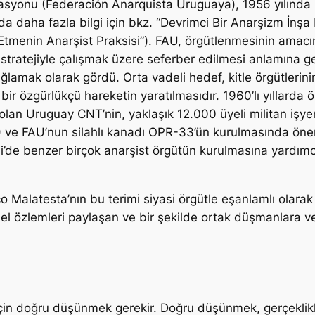
asyonu (Federación Anarquista Uruguaya), 1956 yılında 
da daha fazla bilgi için bkz. “Devrimci Bir Anarşizm İn
tmenin Anarşist Praksisi”). FAU, örgütlenmesinin amacını,
stratejiyle çalışmak üzere seferber edilmesi anlamına gel
mak olarak gördü. Orta vadeli hedef, kitle örgütlerinin
ir özgürlükçü hareketin yaratılmasıdır. 1960’lı yıllarda ör
lan Uruguay CNT’nin, yaklaşık 12.000 üyeli militan işyer
E) ve FAU’nun silahlı kanadı OPR-33’ün kurulmasında öne
Şili’de benzer birçok anarşist örgütün kurulmasına yardı
o Malatesta’nın bu terimi siyasi örgütle eşanlamlı olarak kul
enel özlemleri paylaşan ve bir şekilde ortak düşmanlara 
 için doğru düşünmek gerekir. Doğru düşünmek, gerçeklikl