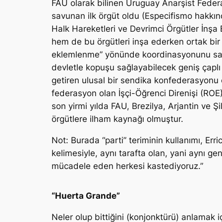
FAU olarak bilinen Uruguay Anarşist Feder
savunan ilk örgüt oldu (Especifismo hakkın
Halk Hareketleri ve Devrimci Örgütler İnşa E
hem de bu örgütleri inşa ederken ortak bir 
eklemlenme” yönünde koordinasyonunu sağla
devletle kopuşu sağlayabilecek geniş çaplı b
getiren ulusal bir sendika konfederasyonu o
federasyon olan İşçi-Öğrenci Direnişi (RO
son yirmi yılda FAU, Brezilya, Arjantin ve 
örgütlere ilham kaynağı olmuştur.
Not: Burada “parti” teriminin kullanımı, Erric
kelimesiyle, aynı tarafta olan, yani aynı g
mücadele eden herkesi kastediyoruz.”
“Huerta Grande”
Neler olup bittiğini (konjonktürü) anlamak