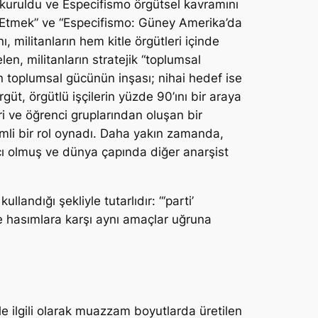
kuruldu ve Especifismo örgütsel kavramını
şa Etmek” ve “Especifismo: Güney Amerika’da
 militanların hem kitle örgütleri içinde
en, militanların stratejik “toplumsal
 toplumsal gücünün inşası; nihai hedef ise
güt, örgütlü işçilerin yüzde 90’ını bir araya
i ve öğrenci gruplarından oluşan bir
mli bir rol oynadı. Daha yakın zamanda,
mcı olmuş ve dünya çapında diğer anarşist
landığı şekliyle tutarlıdır: “‘parti’
ve hasımlara karşı aynı amaçlar uğruna
e ilgili olarak muazzam boyutlarda üretilen