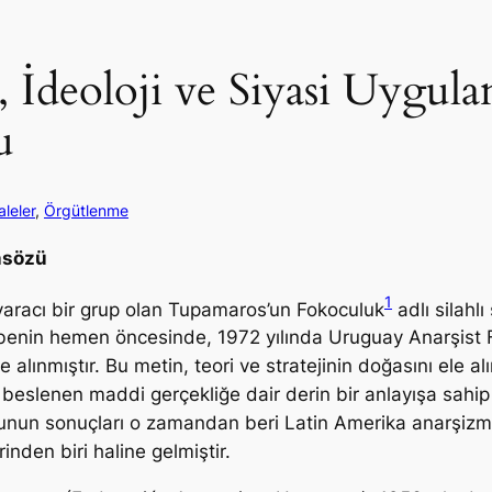
 İdeoloji ve Siyasi Uygu
u
leler
, 
Örgütlenme
nsözü
1
aracı bir grup olan Tupamaros’un Fokoculuk
adlı silahl
rbenin hemen öncesinde, 1972 yılında Uruguay Anarşist
alınmıştır. Bu metin, teori ve stratejinin doğasını ele a
le beslenen maddi gerçekliğe dair derin bir anlayışa sah
 bunun sonuçları o zamandan beri Latin Amerika anarşizmi
nden biri haline gelmiştir.