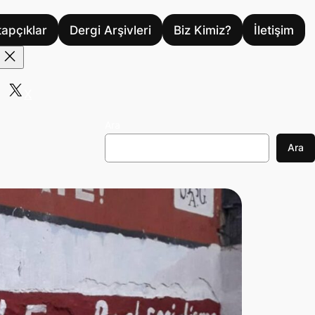
tapçıklar
Dergi Arşivleri
Biz Kimiz?
İletişim
X
Ara
Ara