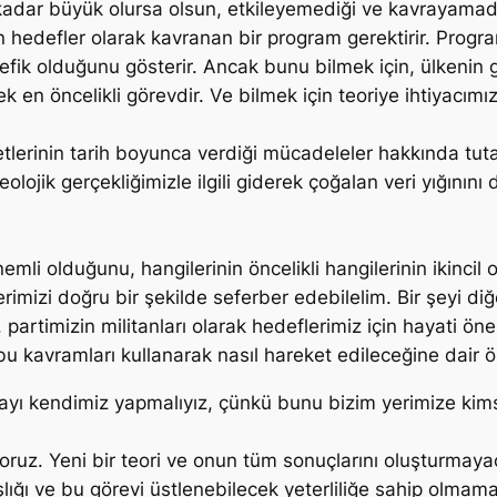
kadar büyük olursa olsun, etkileyemediği ve kavrayamadığ
 hedefler olarak kavranan bir program gerektirir. Progra
fik olduğunu gösterir. Ancak bunu bilmek için, ülkenin 
 en öncelikli görevdir. Ve bilmek için teoriye ihtiyacımız
ketlerinin tarih boyunca verdiği mücadeleler hakkında tuta
lojik gerçekliğimizle ilgili giderek çoğalan veri yığınını 
emli olduğunu, hangilerinin öncelikli hangilerinin ikinci
imizi doğru bir şekilde seferber edebilelim. Bir şeyi diğ
rtimizin militanları olarak hedeflerimiz için hayati önem
bu kavramları kullanarak nasıl hareket edileceğine dair ö
ayı kendimiz yapmalıyız, çünkü bunu bizim yerimize kim
yoruz. Yeni bir teori ve onun tüm sonuçlarını oluşturmay
ığı ve bu görevi üstlenebilecek yeterliliğe sahip olmama