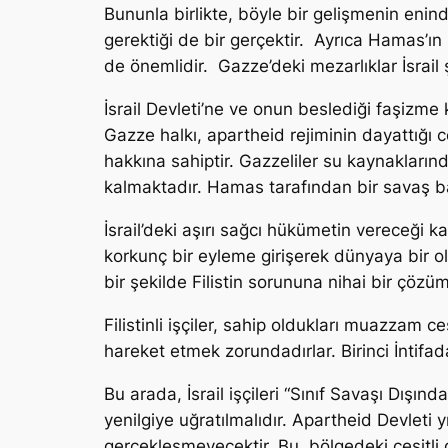
Bununla birlikte, böyle bir gelişmenin enind
gerektiği de bir gerçektir. Ayrıca Hamas’ın i
de önemlidir. Gazze’deki mezarlıklar İsrail 
İsrail Devleti’ne ve onun beslediği faşizme
Gazze halkı, apartheid rejiminin dayattığ
hakkına sahiptir. Gazzeliler su kaynaklar
kalmaktadır. Hamas tarafından bir savaş başl
İsrail’deki aşırı sağcı hükümetin vereceği 
korkunç bir eyleme girişerek dünyaya bir old
bir şekilde Filistin sorununa nihai bir çö
Filistinli işçiler, sahip oldukları muazzam 
hareket etmek zorundadırlar. Birinci İntifa
Bu arada, İsrail işçileri “Sınıf Savaşı Dışı
yenilgiye uğratılmalıdır. Apartheid Devleti 
gerçekleşmeyecektir. Bu, bölgedeki çeşitli