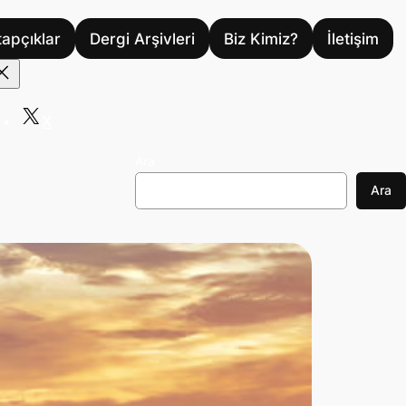
tapçıklar
Dergi Arşivleri
Biz Kimiz?
İletişim
X
Ara
Ara