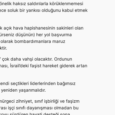
 yönelik haksız saldırılarla körüklenmemesi
sadece soluk bir yankısı olduğunu kabul etmek
ük açık hava hapishanesinin sakinleri olan
nürseniz düşünün) her yol başvurma
in olarak bombardımanlara maruz
tir.
n’ çok daha vahşi olacaktır. Ordunun
sı, İsrail’deki faşist hareket giderek artan
kendi seçtikleri liderlerinden bağımsız
ı yeniden yaşanmalıdır.
rgeci zihniyet, sınıf işbirliği ve faşizm
arası işçi sınıfı dayanışması olmadan bu
ükoyu sürdüren hayati desteği sona