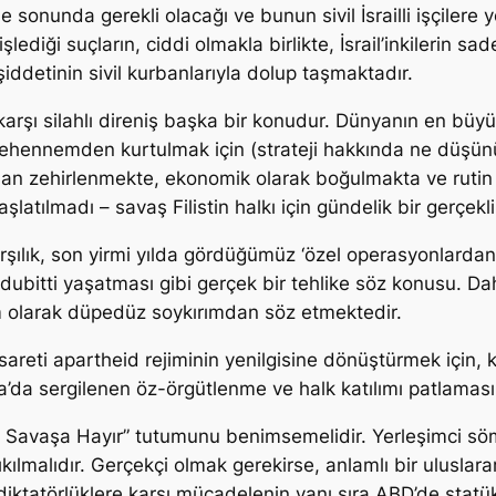
e sonunda gerekli olacağı ve bunun sivil İsrailli işçilere
şlediği suçların, ciddi olmakla birlikte, İsrail’inkilerin 
şiddetinin sivil kurbanlarıyla dolup taşmaktadır.
 karşı silahlı direniş başka bir konudur. Dünyanın en büy
ı cehennemden kurtulmak için (strateji hakkında ne düşü
ından zehirlenmekte, ekonomik olarak boğulmakta ve rut
atılmadı – savaş Filistin halkı için gündelik bir gerçeklik
karşılık, son yirmi yılda gördüğümüz ‘özel operasyonlarda
ubitti yaşatması gibi gerçek bir tehlike söz konusu. Daha
züm olarak düpedüz soykırımdan söz etmektedir.
cesareti apartheid rejiminin yenilgisine dönüştürmek için, 
da’da sergilenen öz-örgütlenme ve halk katılımı patlamas
nda Savaşa Hayır” tutumunu benimsemelidir. Yerleşimci sömü
yıkılmalıdır. Gerçekçi olmak gerekirse, anlamlı bir uluslar
 diktatörlüklere karşı mücadelenin yanı sıra ABD’de stat