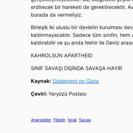
erdirecek bir hareketi de gerektirecektir. A
burada da vermeliyiz.
Birleşik iki uluslu bir devletin kurulması de
kaldırmayacaktır. Sadece tüm sınıfın, hem A
kaldırabilir ve şu anda Nehir ile Deniz arası
KAHROLSUN APARTHEID
SINIF SAVAŞI DIŞİNDA SAVAŞA HAYIR
Kaynak:
Statement on Gaza
Çeviri:
Yeryüzü Postası
Anarşistler
Filistin
İsrail
Savaş