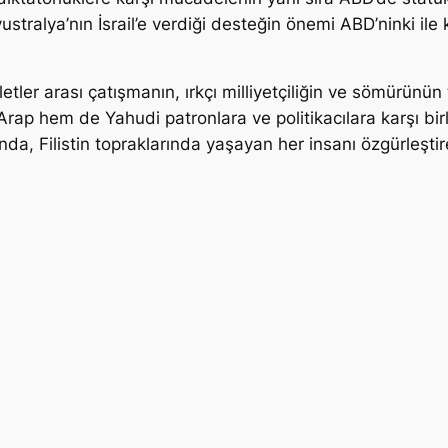
vustralya’nın İsrail’e verdiği desteğin önemi ABD’ninki i
vletler arası çatışmanın, ırkçı milliyetçiliğin ve sömürün
rap hem de Yahudi patronlara ve politikacılara karşı birl
nda, Filistin topraklarında yaşayan her insanı özgürleştire