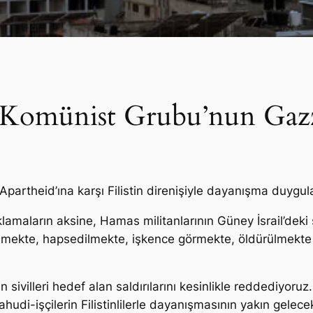
 Komünist Grubu’nun Gazz
partheid’ına karşı Filistin direnişiyle dayanışma duygula
lamaların aksine, Hamas militanlarının Güney İsrail’deki sald
izlenmekte, hapsedilmekte, işkence görmekte, öldürülmek
ivilleri hedef alan saldırılarını kesinlikle reddediyoruz. İ
udi-işçilerin Filistinlilerle dayanışmasının yakın gelec