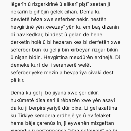
lêgerîn û rizgarkirinê û alîkarî piştî saetan jî
nekarîn bigihêjin gelek cihan. Dema ku
dewletê hêza xwe seferber nekir, hestên
hevgirtinê yên xwezayî yên ku em baş dizanin
di nav kedkar, bindest û gelan de hene
derketin holê û bi hezaran kes bi derfetên xwe
seferber bûn ku gel ji bin xirbeyan rizgar bikin
û nîşan bidin. Hevgirtina mexdûrên erdhejê. Di
demeke kurt de li seranserê welêt
seferberiyeke mezin a hevpariya civakî dest
pê kir.
Dema ku gel ji bo jiyana xwe şer dikir,
hukûmetê dîsa serî li rêbazên xwe yên asayî
da ku ji berpirsiyariyê dûr bixe. Li gel axaftina
ku Tirkiye kembera erdhejê ye û ev felaket
hema bêje çarenûs in, ji eywanên mizgeftan
xwendin û performansa “şîna neteweyî” ya bi