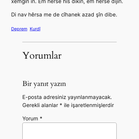
xemgîn in. Em hêrsê hîs dikin, em hêrsê dijîn.
Di nav hêrsa me de cîhanek azad şîn dibe.
Deprem
Kurdî
Yorumlar
Bir yanıt yazın
E-posta adresiniz yayınlanmayacak.
Gerekli alanlar
*
ile işaretlenmişlerdir
Yorum
*