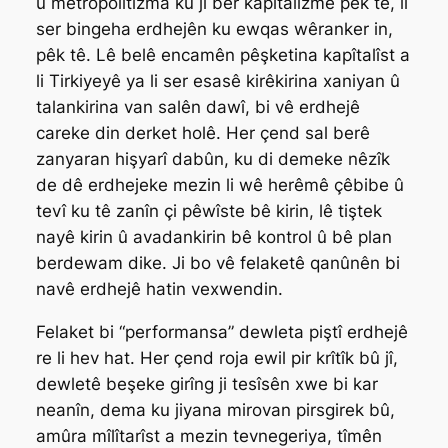
û metropolîtîzma ku ji ber kapîtalîzmê pêk tê, li
ser bingeha erdhejên ku ewqas wêranker in,
pêk tê. Lê belê encamên pêşketina kapîtalîst a
li Tirkiyeyê ya li ser esasê kirêkirina xaniyan û
talankirina van salên dawî, bi vê erdhejê
careke din derket holê. Her çend sal berê
zanyaran hişyarî dabûn, ku di demeke nêzîk
de dê erdhejeke mezin li wê herêmê çêbibe û
tevî ku tê zanîn çi pêwîste bê kirin, lê tiştek
nayê kirin û avadankirin bê kontrol û bê plan
berdewam dike. Ji bo vê felaketê qanûnên bi
navê erdhejê hatin vexwendin.
Felaket bi “performansa” dewleta piştî erdhejê
re li hev hat. Her çend roja ewil pir krîtîk bû jî,
dewletê beşeke girîng ji tesîsên xwe bi kar
neanîn, dema ku jiyana mirovan pirsgirek bû,
amûra mîlîtarîst a mezin tevnegeriya, tîmên