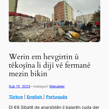
Werin em hevgirtin û
têkoşîna li dijî vê fermanê
mezin bikin
—
Şub 10, 2023
kategori:
Makaleler
Türkçe
|
English
|
Português
Di 6’ê Sibatê de anarşîstên ji bajarên cuda der