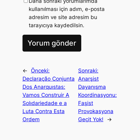
Daha sonraki yorumlarımda
kullanılması için adım, e-posta
adresim ve site adresim bu
tarayıcıya kaydedilsin.
←
Önceki:
Sonraki:
Declaração Conjunta
Anarşist
Dos Anarquıstas:
Dayanışma
Vamos Construir A
Koordinasyonu:
Solıdariedade e a
Faşist
Luta Contra Esta
Provokasyona
Ordem
Geçit Yok!
→