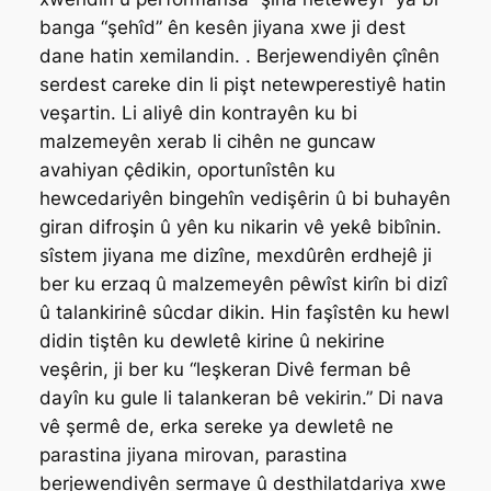
banga “şehîd” ên kesên jiyana xwe ji dest
dane hatin xemilandin. . Berjewendiyên çînên
serdest careke din li pişt netewperestiyê hatin
veşartin. Li aliyê din kontrayên ku bi
malzemeyên xerab li cihên ne guncaw
avahiyan çêdikin, oportunîstên ku
hewcedariyên bingehîn vedişêrin û bi buhayên
giran difroşin û yên ku nikarin vê yekê bibînin.
sîstem jiyana me dizîne, mexdûrên erdhejê ji
ber ku erzaq û malzemeyên pêwîst kirîn bi dizî
û talankirinê sûcdar dikin. Hin faşîstên ku hewl
didin tiştên ku dewletê kirine û nekirine
veşêrin, ji ber ku “leşkeran Divê ferman bê
dayîn ku gule li talankeran bê vekirin.” Di nava
vê şermê de, erka sereke ya dewletê ne
parastina jiyana mirovan, parastina
berjewendiyên sermaye û desthilatdariya xwe