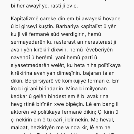
bi her awayî ye. rastî jî ev e.
Kapîtalîzmê careke din em bi awayekî hovane
û bi girseyî kuştin. Barbariya kapîtalîst û yên
ku ji vê fermanê sûd werdigirin, hemû
sermayedarên ku rasterast an nerasterast ji
avahiyên kirêkirî dixwin, hemû rêveberiyên
navendî û herêmî, yanî hemû partî û
siyasetmedarên welêt, ku heta niha polîtîkaya
kirêkirina avahiyan dimeşînin. bajaran talan
dikin. Berpirsiyarê vê komkujiyê ferman e. Em
îro bi giranî birîndar in. Mîna bi mîlyonan
kedkar û gelên bindest em ê bi avakirina
hevgirtinê birînên xwe bipêçin. Lê em bang li
aktorên vê polîtîkaya fermanê dikin; Çi kirin û
çi nekirin em ê tu carî ji bîr nekin. Me heval,
malbat, hezkiriyên me winda kir, lê em ne