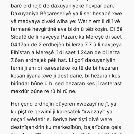
barê erdhejê de daxuyaniyeke hevpar dan.
Daxuyaniya Bêçareseriyê ya li ser hesabê xwe
yê medyaya civakî wiha ye: Werin em li dijî vê
fermanê hevgirtinê ava bikin û têbikoşin. Di 6ê
Sibatê de li navçeya Pazarcika Mereşê di saet
04.17an de 2 erdhejên bi lerza 7.7 û li navçeya
Elbîstan a Mereşê jî di saet 1.24an de bi lerza
7.6an erdhejek pêk hat. Li gorî daxuyaniyên
fermî jî em bi karesateke ku tê de bi hezaran
kesan jiyana xwe ji dest dane, bi hezaran kes
birîndar bûne û bi sed hezaran kes jî rasterast
mexdûr bûne re rû bi rû ne.
Her çend erdhejîn bûyerên xwezayî ne jî, ya
ku pişt re qewimî ji karesatek “xwezayî” ya
neçarî wêdetir e. Beriya her tiştî divê were
destnîşankirin ku merkezîbûn, bajarîbûna qelş