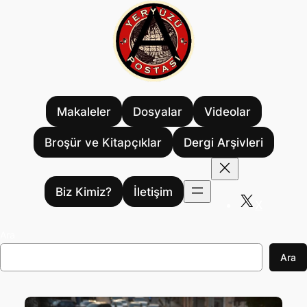
İçeriğe
geç
Makaleler
Dosyalar
Videolar
Broşür ve Kitapçıklar
Dergi Arşivleri
Biz Kimiz?
İletişim
X
Ara
Ara