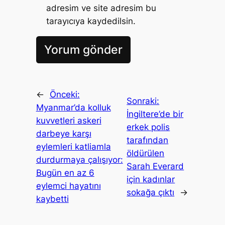
adresim ve site adresim bu
tarayıcıya kaydedilsin.
←
Önceki:
Sonraki:
Myanmar’da kolluk
İngiltere’de bir
kuvvetleri askeri
erkek polis
darbeye karşı
tarafından
eylemleri katliamla
öldürülen
durdurmaya çalışıyor:
Sarah Everard
Bugün en az 6
için kadınlar
eylemci hayatını
sokağa çıktı
→
kaybetti