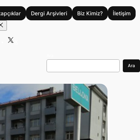
tapçıklar
Dergi Arşivleri
Biz Kimiz?
İletişim
X
Ara
Ara