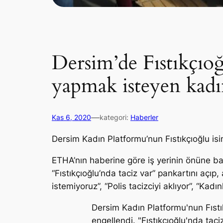
Dersim’de Fıstıkçıoğ
yapmak isteyen kadın
—
Kas 6, 2020
kategori:
Haberler
Dersim Kadın Platformu’nun Fıstıkçıoğlu isim
ETHA’nın haberine göre iş yerinin önüne bar
“Fıstıkçıoğlu’nda taciz var” pankartını açıp, 
istemiyoruz”, “Polis tacizciyi aklıyor”, “Kadı
Dersim Kadın Platformu'nun Fıstık
engellendi. "Fıstıkçıoğlu'nda taci