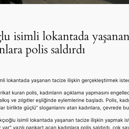
lu isimli lokantada yaşanan
lara polis saldırdı
li lokantada yaşanan tacize ilişkin gerçekleştirmek isted
ikat kuran polis, kadınların açıklama yapmasını engelledi
alkış ve zılgıtler eşliğinde eylemlerine başladı. Polis, kadı
nlar birlikte güçlü” sloganlarını atan kadınlara, çevrede bu
çıoğlu isimli lokantada yaşanan tacize ilişkin yapmak is
z var" yazılı pankart açan kadınlara polis saldırdı, çok sa