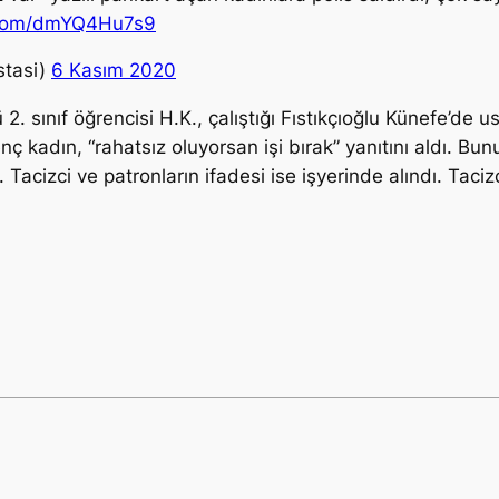
r.com/dmYQ4Hu7s9
stasi)
6 Kasım 2020
. sınıf öğrencisi H.K., çalıştığı Fıstıkçıoğlu Künefe’de 
enç kadın, “rahatsız oluyorsan işi bırak” yanıtını aldı. 
 Tacizci ve patronların ifadesi ise işyerinde alındı. Taci