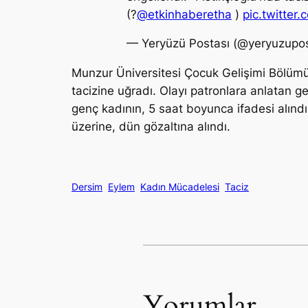
(?
@etkinhaberetha
)
pic.twitte
— Yeryüzü Postası (@yeryuzupo
Munzur Üniversitesi Çocuk Gelişimi Bölümü 2
tacizine uğradı. Olayı patronlara anlatan g
genç kadının, 5 saat boyunca ifadesi alındı.
üzerine, dün gözaltına alındı.
Dersim
Eylem
Kadın Mücadelesi
Taciz
Yorumlar