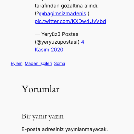
tarafından gözaltına alındı.
(?️
@bagimsizmadenis
)
pic.twitter.com/KXDw4UvVbd
— Yeryüzü Postası
(@yeryuzupostasi)
4
Kasım 2020
Eylem
Maden İşçileri
Soma
Yorumlar
Bir yanıt yazın
E-posta adresiniz yayınlanmayacak.