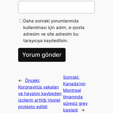
Daha sonraki yorumlarımda
kullanılması için adım, e-posta
adresim ve site adresim bu
tarayıcıya kaydedilsin.
Sonraki:
←
Önceki:
Kanada’nın
Koronavirüs vakaları
Montreal
ve hayatını kaybeden
limanında
işçilerin arttığı Vestel
süresiz grev
protesto edildi
başladı
→