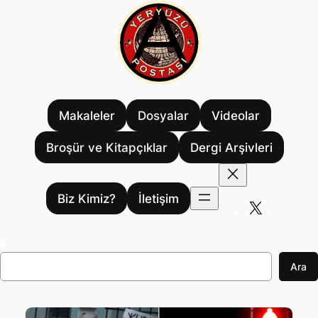
İçeriğe
geç
Makaleler
Dosyalar
Videolar
Broşür ve Kitapçıklar
Dergi Arşivleri
Biz Kimiz?
İletişim
X
Ara
Ara