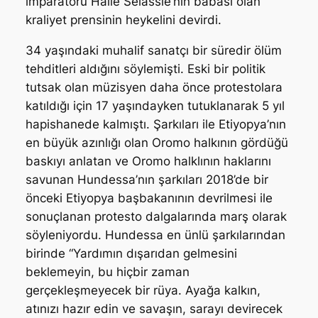
imparatoru Haile Selassie’nin babası olan
kraliyet prensinin heykelini devirdi.
34 yaşındaki muhalif sanatçı bir süredir ölüm
tehditleri aldığını söylemişti. Eski bir politik
tutsak olan müzisyen daha önce protestolara
katıldığı için 17 yaşındayken tutuklanarak 5 yıl
hapishanede kalmıştı. Şarkıları ile Etiyopya’nın
en büyük azınlığı olan Oromo halkının gördüğü
baskıyı anlatan ve Oromo halklının haklarını
savunan Hundessa’nın şarkıları 2018’de bir
önceki Etiyopya başbakanının devrilmesi ile
sonuçlanan protesto dalgalarında marş olarak
söyleniyordu. Hundessa en ünlü şarkılarından
birinde “Yardımın dışarıdan gelmesini
beklemeyin, bu hiçbir zaman
gerçekleşmeyecek bir rüya. Ayağa kalkın,
atınızı hazır edin ve savaşın, sarayı devirecek