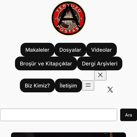
İçeriğe
geç
Makaleler
Dosyalar
Videolar
Broşür ve Kitapçıklar
Dergi Arşivleri
Biz Kimiz?
İletişim
X
Ara
Ara