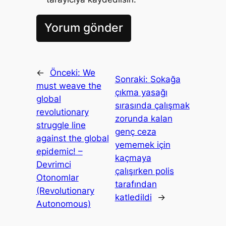
←
Önceki:
We
Sonraki:
Sokağa
must weave the
çıkma yasağı
global
sırasında çalışmak
revolutionary
zorunda kalan
struggle line
genç ceza
against the global
yememek için
epidemic! –
kaçmaya
Devrimci
çalışırken polis
Otonomlar
tarafından
(Revolutionary
katledildi
→
Autonomous)