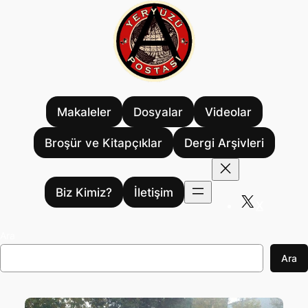
İçeriğe
geç
Makaleler
Dosyalar
Videolar
Broşür ve Kitapçıklar
Dergi Arşivleri
Biz Kimiz?
İletişim
X
Ara
Ara