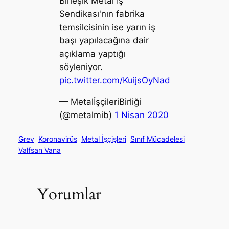
Birleşik Metal İş
Sendikası'nın fabrika
temsilcisinin ise yarın iş
başı yapılacağına dair
açıklama yaptığı
söyleniyor.
pic.twitter.com/KuijsOyNad
— MetalİşçileriBirliği
(@metalmib)
1 Nisan 2020
Grev
Koronavirüs
Metal İşçişleri
Sınıf Mücadelesi
Valfsan Vana
Yorumlar