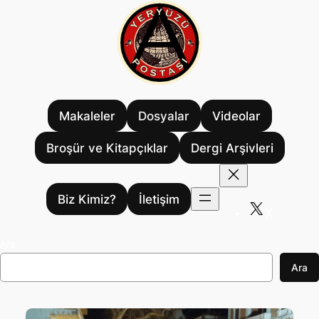
İçeriğe
geç
Makaleler
Dosyalar
Videolar
Broşür ve Kitapçıklar
Dergi Arşivleri
Biz Kimiz?
İletişim
X
Ara
Ara