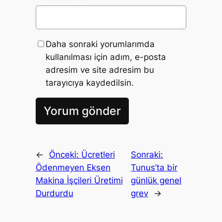
Daha sonraki yorumlarımda
kullanılması için adım, e-posta
adresim ve site adresim bu
tarayıcıya kaydedilsin.
←
Önceki:
Ücretleri
Sonraki:
Ödenmeyen Eksen
Tunus’ta bir
Makina İşçileri Üretimi
günlük genel
Durdurdu
grev
→