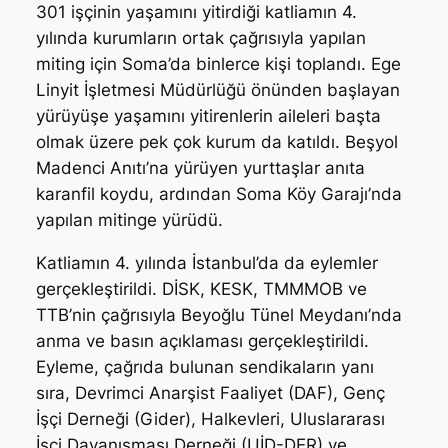
301 işçinin yaşamını yitirdiği katliamın 4.
yılında kurumların ortak çağrısıyla yapılan
miting için Soma’da binlerce kişi toplandı. Ege
Linyit İşletmesi Müdürlüğü önünden başlayan
yürüyüşe yaşamını yitirenlerin aileleri başta
olmak üzere pek çok kurum da katıldı. Beşyol
Madenci Anıtı’na yürüyen yurttaşlar anıta
karanfil koydu, ardından Soma Köy Garajı’nda
yapılan mitinge yürüdü.
Katliamın 4. yılında İstanbul’da da eylemler
gerçekleştirildi. DİSK, KESK, TMMMOB ve
TTB’nin çağrısıyla Beyoğlu Tünel Meydanı’nda
anma ve basın açıklaması gerçekleştirildi.
Eyleme, çağrıda bulunan sendikaların yanı
sıra, Devrimci Anarşist Faaliyet (DAF), Genç
İşçi Derneği (Gider), Halkevleri, Uluslararası
İşçi Dayanışması Derneği (UİD-DER) ve