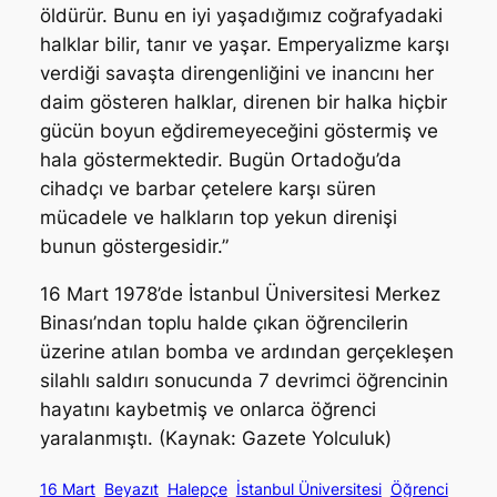
öldürür. Bunu en iyi yaşadığımız coğrafyadaki
halklar bilir, tanır ve yaşar. Emperyalizme karşı
verdiği savaşta direngenliğini ve inancını her
daim gösteren halklar, direnen bir halka hiçbir
gücün boyun eğdiremeyeceğini göstermiş ve
hala göstermektedir. Bugün Ortadoğu’da
cihadçı ve barbar çetelere karşı süren
mücadele ve halkların top yekun direnişi
bunun göstergesidir.”
16 Mart 1978’de İstanbul Üniversitesi Merkez
Binası’ndan toplu halde çıkan öğrencilerin
üzerine atılan bomba ve ardından gerçekleşen
silahlı saldırı sonucunda 7 devrimci öğrencinin
hayatını kaybetmiş ve onlarca öğrenci
yaralanmıştı. (Kaynak: Gazete Yolculuk)
16 Mart
Beyazıt
Halepçe
İstanbul Üniversitesi
Öğrenci