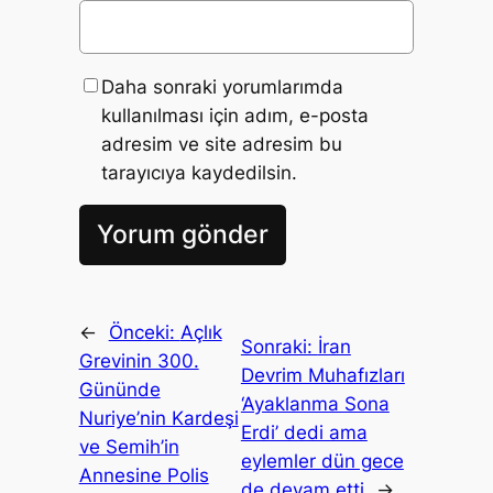
Daha sonraki yorumlarımda
kullanılması için adım, e-posta
adresim ve site adresim bu
tarayıcıya kaydedilsin.
←
Önceki:
Açlık
Sonraki:
İran
Grevinin 300.
Devrim Muhafızları
Gününde
‘Ayaklanma Sona
Nuriye’nin Kardeşi
Erdi’ dedi ama
ve Semih’in
eylemler dün gece
Annesine Polis
de devam etti
→