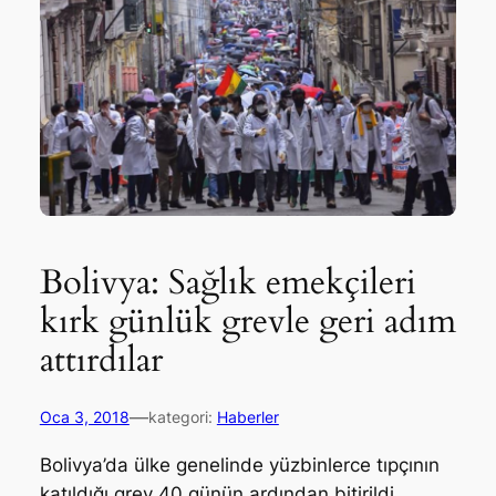
‪Bolivya: Sağlık emekçileri
kırk günlük grevle geri adım
attırdılar‬
—
Oca 3, 2018
kategori:
Haberler
Bolivya’da ülke genelinde yüzbinlerce tıpçının
katıldığı grev 40 günün ardından bitirildi.