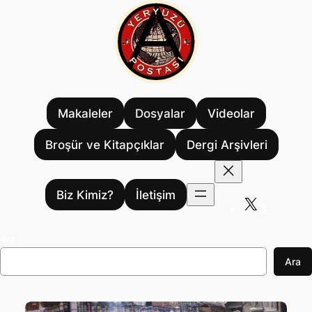
İçeriğe
geç
Makaleler
Dosyalar
Videolar
Broşür ve Kitapçıklar
Dergi Arşivleri
Biz Kimiz?
İletişim
X
Ara
Ara