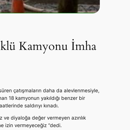
Yüklü Kamyonu İmha
rca süren çatışmaların daha da alevlenmesiyle,
nan 18 kamyonun yakıldığı benzer bir
atlerinde saldırıyı kınadı.
iz ve diyaloğa değer vermeyen azınlık
ne izin vermeyeceğiz “dedi.