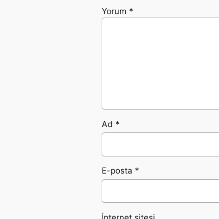
Yorum
*
Ad
*
E-posta
*
İnternet sitesi