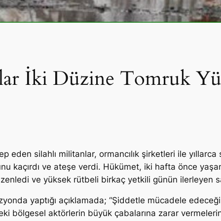
anlar İki Düzine Tomruk 
ep eden silahlı militanlar, ormancılık şirketleri ile yılla
nu kaçırdı ve ateşe verdi. Hükümet, iki hafta önce yaşa
zenledi ve yüksek rütbeli birkaç yetkili günün ilerleyen sa
vizyonda yaptığı açıklamada; “Şiddetle mücadele edeceğ
eki bölgesel aktörlerin büyük çabalarına zarar vermeleri