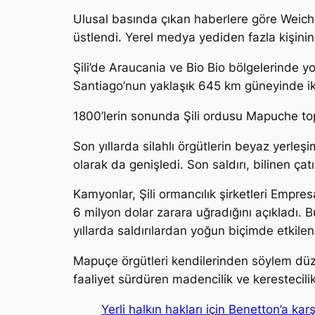
Ulusal basında çıkan haberlere göre Weich
üstlendi. Yerel medya yediden fazla kişinin
Şili’de Araucania ve Bio Bio bölgelerinde 
Santiago’nun yaklaşık 645 km güneyinde iki
1800’lerin sonunda Şili ordusu Mapuche topra
Son yıllarda silahlı örgütlerin beyaz yerleşi
olarak da genişledi. Son saldırı, bilinen 
Kamyonlar, Şili ormancılık şirketleri Empre
6 milyon dolar zarara uğradığını açıkladı. B
yıllarda saldırılardan yoğun biçimde etkileni
Mapuçe örgütleri kendilerinden söylem düze
faaliyet sürdüren madencilik ve kerestecilik
Yerli halkın hakları için Benetton’a ka