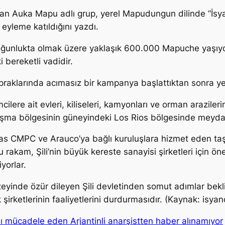
an Auka Mapu adlı grup, yerel Mapudungun dilinde “İsya
 eyleme katıldığını yazdı.
yoğunlukta olmak üzere yaklaşık 600.000 Mapuche yaşıyor
 bereketli vadidir.
klarında acımasız bir kampanya başlattıktan sonra yerli h
mcilere ait evleri, kiliseleri, kamyonları ve orman arazile
çatışma bölgesinin güneyindeki Los Rios bölgesinde meyda
sas CMPC ve Arauco’ya bağlı kuruluşlara hizmet eden taşero
u rakam, Şili’nin büyük kereste sanayisi şirketleri için ö
yorlar.
yinde özür dileyen Şili devletinden somut adımlar bekli
 şirketlerinin faaliyetlerini durdurmasıdır. (Kaynak: isy
rşı mücadele eden Arjantinli anarşistten haber alınamıyor