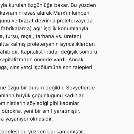
ıyla kurulan özgünlüğe bakar. Bu yüzden
” kavramını esas alarak Marx’ın lümpen
ğunu ve bizzat devrimci proleteryayı da
abrikalarda) ağır işçilik konumlarıyla
 turşu, reçel, tarhana vs. üreten)
altta kalmış proleteryanın ayrıcalıklardan
hibidir. Kapitalist İktidar değişik sömürü
ki kapitalizmden öncede vardı. Ancak
a, cinsiyetçi işbölümüne son talepleri
zme özgü bir durum değildir. Sovyetlerde
anların büyük çoğunluğunu kadınlar
inistlerin söylediği gibi kadınlar
ürokrat yeni bir sınıf yaratmıştır.
da yaşanıyor olmasıdır.
mücadelesi bu yüzden barışamamıştır.