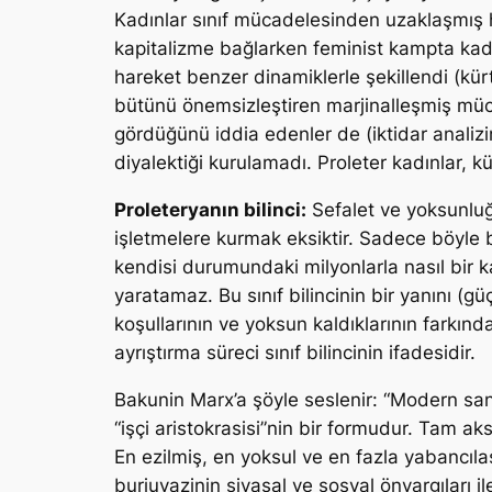
Kadınlar sınıf mücadelesinden uzaklaşmış h
kapitalizme bağlarken feminist kampta kadı
hareket benzer dinamiklerle şekillendi (kü
bütünü önemsizleştiren marjinalleşmiş müc
gördüğünü iddia edenler de (iktidar analiz
diyalektiği kurulamadı. Proleter kadınlar, k
Proleteryanın bilinci:
Sefalet ve yoksunluğu
işletmelere kurmak eksiktir. Sadece böyle b
kendisi durumundaki milyonlarla nasıl bir ka
yaratamaz. Bu sınıf bilincinin bir yanını (g
koşullarının ve yoksun kaldıklarının farkınd
ayrıştırma süreci sınıf bilincinin ifadesidir.
Bakunin Marx’a şöyle seslenir: “Modern san
“işçi aristokrasisi”nin bir formudur. Tam ak
En ezilmiş, en yoksul ve en fazla yabancıla
burjuvazinin siyasal ve sosyal önyargıları 