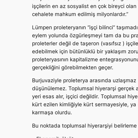
işçilerin en az sosyalist en çok bireyci ol
cehalete mahkum edilmiş milyonlardır.”
Lümpen proleteryanın “işçi bilinci” taşımad
eylem yolunda özgürleşmeyi tam da bu prati
proleterler değil de taşeron (vasıfsız ) işç
edebilmek için bütünlüklü bir yaklaşım zorun
proleteryasının kapitalizme entegrasyonunu
gerçekliğini görebilmekten geçer.
Burjuvaziyle proleterya arasında uzlaşmaz bi
düşünülemez. Toplumsal hiyerarşi gerçek a
yeri esas alır, işçici değildir. Toplumsal h
kürt ezilen kimliğiyle kürt sermayesiyle, ya
karmaşa olurdu.
Bu noktada toplumsal hiyerarşiyi belirleme 