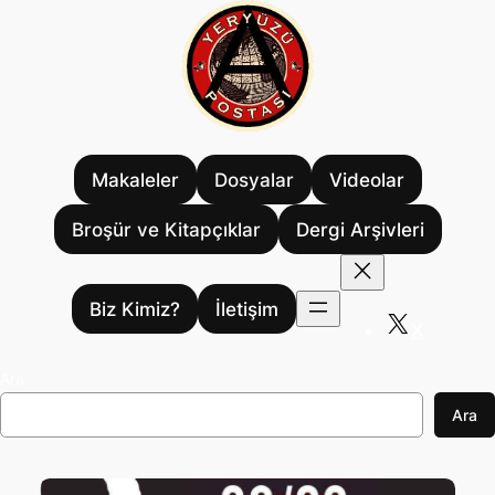
İçeriğe
geç
Makaleler
Dosyalar
Videolar
Broşür ve Kitapçıklar
Dergi Arşivleri
Biz Kimiz?
İletişim
X
Ara
Ara