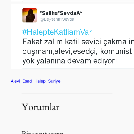
Alevi
Esad
Halep
Suriye
Yorumlar
Bir yanıt yazın