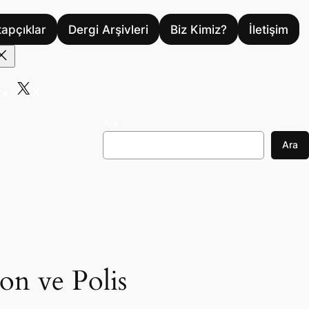
tapçıklar
Dergi Arşivleri
Biz Kimiz?
İletişim
X
Ara
Ara
on ve Polis