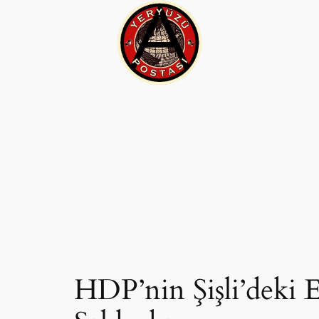
İçeriğe
geç
HDP’nin Şişli’deki 