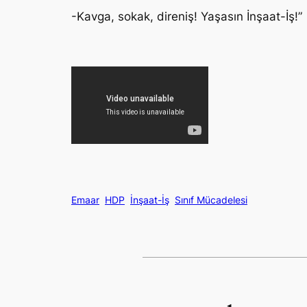
-Kavga, sokak, direniş! Yaşasın İnşaat-İş!”
Emaar
HDP
İnşaat-İş
Sınıf Mücadelesi