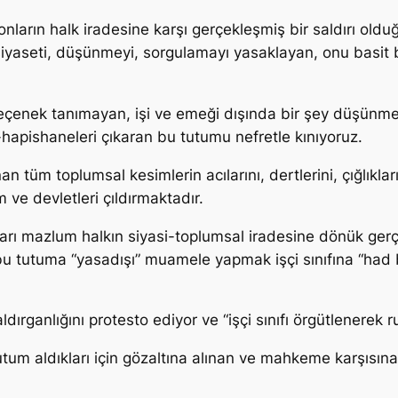
onların halk iradesine karşı gerçekleşmiş bir saldırı ol
ına siyaseti, düşünmeyi, sorgulamayı yasaklayan, onu basi
r seçenek tanımayan, işi ve emeği dışında bir şey düşünmem
hapishaneleri çıkaran bu tutumu nefretle kınıyoruz.
an tüm toplumsal kesimlerin acılarını, dertlerini, çığlıkl
 ve devletleri çıldırmaktadır.
rı mazlum halkın siyasi-toplumsal iradesine dönük gerç
u tutuma “yasadışı” muamele yapmak işçi sınıfına “had 
ldırganlığını protesto ediyor ve “işçi sınıfı örgütlenerek 
tum aldıkları için gözaltına alınan ve mahkeme karşısına