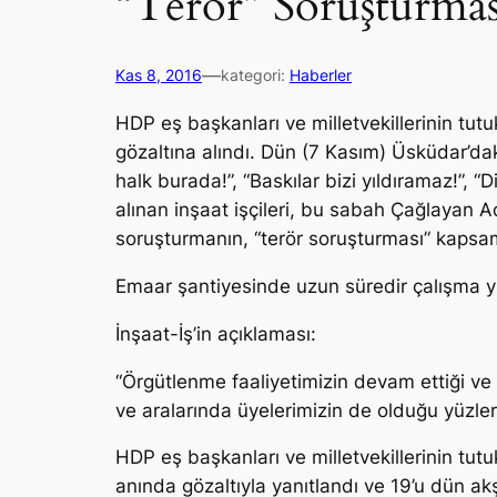
“Terör” Soruşturmas
—
Kas 8, 2016
kategori:
Haberler
HDP eş başkanları ve milletvekillerinin tut
gözaltına alındı. Dün (7 Kasım) Üsküdar’dak
halk burada!
”, “
Baskılar bizi yıldıramaz!
”, “
D
alınan inşaat işçileri, bu sabah Çağlayan Adli
soruşturmanın,
“terör soruşturması”
kapsamı
Emaar şantiyesinde uzun süredir çalışma yür
İnşaat-İş’in açıklaması:
“Örgütlenme faaliyetimizin devam ettiği ve
ve aralarında üyelerimizin de olduğu yüzler
HDP eş başkanları ve milletvekillerinin tut
anında gözaltıyla yanıtlandı ve 19’u dün ak