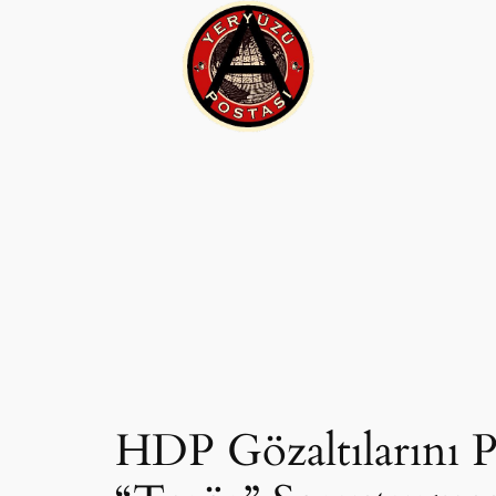
İçeriğe
geç
HDP Gözaltılarını Pr