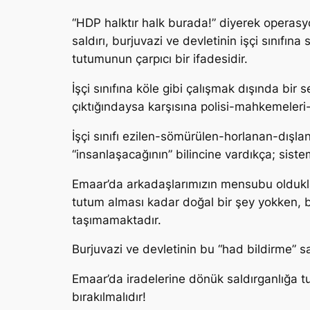
“HDP halktır halk burada!” diyerek operasy
saldırı, burjuvazi ve devletinin işçi sınıf
tutumunun çarpıcı bir ifadesidir.
İşçi sınıfına köle gibi çalışmak dışında bi
çıktığındaysa karşısına polisi-mahkemeleri-
İşçi sınıfı ezilen-sömürülen-horlanan-dışlan
“insanlaşacağının” bilincine vardıkça; sistem
Emaar’da arkadaşlarımızın mensubu oldukla
tutum alması kadar doğal bir şey yokken, b
taşımamaktadır.
Burjuvazi ve devletinin bu “had bildirme” sa
Emaar’da iradelerine dönük saldırganlığa tu
bırakılmalıdır!