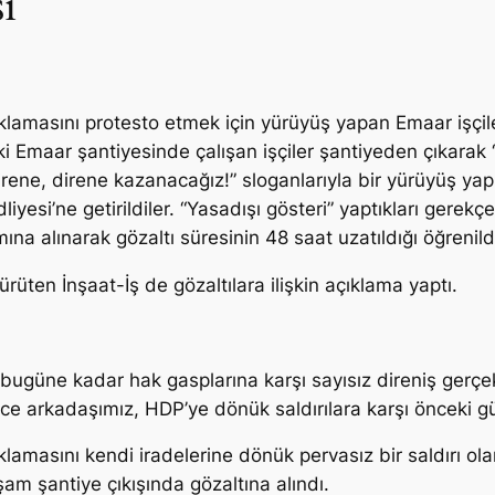
ı
uklamasını protesto etmek için yürüyüş yapan Emaar işçil
i Emaar şantiyesinde çalışan işçiler şantiyeden çıkarak 
irene, direne kazanacağız!
” sloganlarıyla bir yürüyüş ya
yesi’ne getirildiler. “
Yasadışı gösteri”
yaptıkları gerekçesi
na alınarak gözaltı süresinin 48 saat uzatıldığı öğrenild
üten İnşaat-İş de gözaltılara ilişkin açıklama yaptı.
 bugüne kadar hak gasplarına karşı sayısız direniş gerçe
ce arkadaşımız, HDP’ye dönük saldırılara karşı önceki gü
uklamasını kendi iradelerine dönük pervasız bir saldırı o
şam şantiye çıkışında gözaltına alındı.