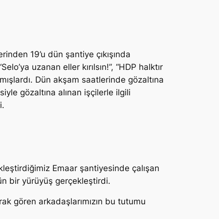
erinden 19’u dün şantiye çıkışında
“
Selo’ya uzanan eller kırılsın!
”, “
HDP halktır
pmışlardı. Dün akşam saatlerinde gözaltına
yle gözaltına alınan işçilerle ilgili
i.
kleştirdiğimiz Emaar şantiyesinde çalışan
n bir yürüyüş gerçekleştirdi.
larak gören arkadaşlarımızın bu tutumu