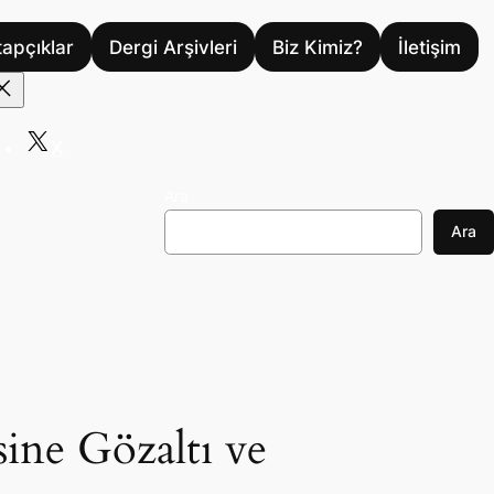
tapçıklar
Dergi Arşivleri
Biz Kimiz?
İletişim
X
Ara
Ara
sine Gözaltı ve