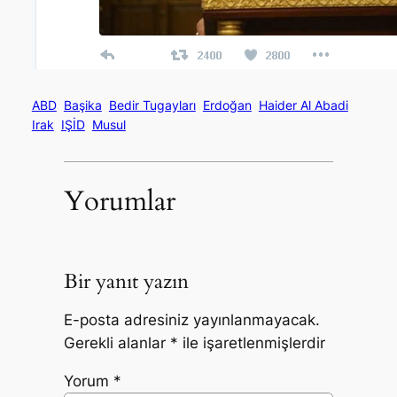
ABD
Başika
Bedir Tugayları
Erdoğan
Haider Al Abadi
Irak
IŞİD
Musul
Yorumlar
Bir yanıt yazın
E-posta adresiniz yayınlanmayacak.
Gerekli alanlar
*
ile işaretlenmişlerdir
Yorum
*