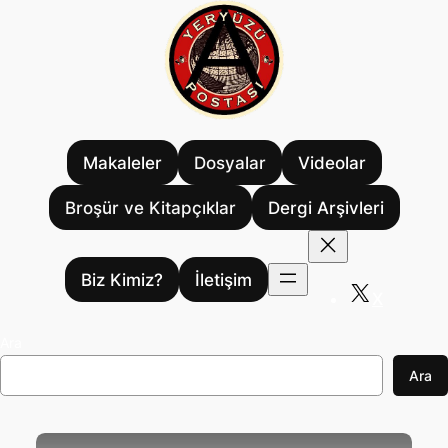
İçeriğe
geç
Makaleler
Dosyalar
Videolar
Broşür ve Kitapçıklar
Dergi Arşivleri
Biz Kimiz?
İletişim
X
Ara
Ara