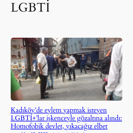
LGBTİ
Kadıköy’de eylem yapmak isteyen
LGBTİ+’lar işkenceyle gözaltına alındı:
Homofobik devlet, yıkacağız elbet