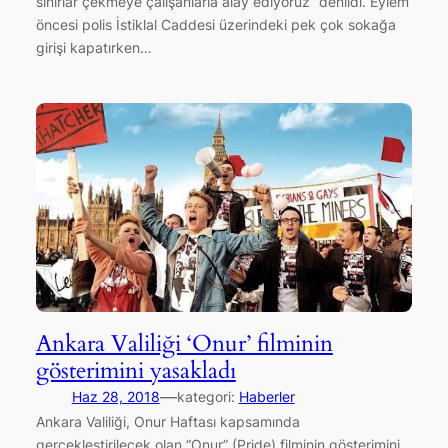
sınırlar çekmeye çalışanlarla alay ediyoruz” denildi. Eylem
öncesi polis İstiklal Caddesi üzerindeki pek çok sokağa
girişi kapatırken…
Ankara Valiliği ‘Onur’ filminin
gösterimini yasakladı
—
Haz 28, 2018
kategori:
Haberler
Ankara Valiliği, Onur Haftası kapsamında
gerçekleştirilecek olan “Onur” (Pride) filminin gösterimini