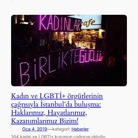
Kadın ve LGBTİ+ örgütlerinin
çağrısıyla İstanbul’da buluşma:
Haklarımız, Hayatlarımız,
Kazanımlarımız Bizim!
—
Oca 4, 2019
kategori:
Haberler
164 kadın ve LGBTİ+ kurumun çağrıcısı olduğu