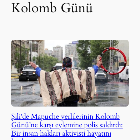
Kolomb Günü
Şili’de Mapuche yerlilerinin Kolomb
Günü’ne karşı eylemine polis saldırdı:
Bir insan hakları aktivisti hayatını